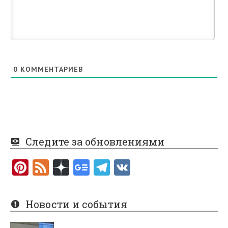
0
КОММЕНТАРИЕВ
Следите за обновлениями
Pi
F
nt
e
er
e
Новости и события
es
d