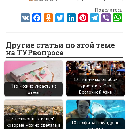
Поделитесь:
V
Fa
O
T
Li
Pi
Te
Vi
K
ce
d
w
nk
nt
le
b
h
b
n
itt
e
er
gr
er
t
o
o
er
dI
es
a
Другие статьи по этой теме
на ТУРвопросе
o
kl
n
t
m
k
as
sn
12 типичных ошибок
ik
туристов в Юго-
Что можно украсть из
i
Восточной Азии
отеля
5 незаконных вещей,
10 селфи за секунду до
которые можно сделать в
смерти