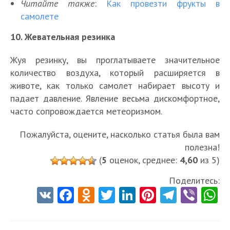
Читайте также
:
Как провезти фрукты в
самолете
10. Жевательная резинка
Жуя резинку, вы проглатываете значительное
количество воздуха, который расширяется в
животе, как только самолет набирает высоту и
падает давление. Явление весьма дискомфортное,
часто сопровождается метеоризмом.
Пожалуйста, оцените, насколько статья была вам
полезна!
(
5
оценок, среднее:
4,60
из 5)
Поделитесь:
V
Fa
O
T
Li
Pi
Te
Vi
K
ce
d
w
nk
nt
le
b
h
b
n
itt
e
er
gr
er
t