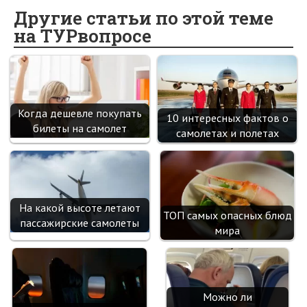
o
o
er
dI
es
a
Другие статьи по этой теме
на ТУРвопросе
o
kl
n
t
m
k
as
sn
ik
Когда дешевле покупать
10 интересных фактов о
i
билеты на самолет
самолетах и полетах
На какой высоте летают
ТОП самых опасных блюд
пассажирские самолеты
мира
Можно ли