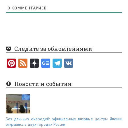
0
КОММЕНТАРИЕВ
Следите за обновлениями
Pi
F
nt
e
er
e
Новости и события
es
d
t
Без длинных очередей: официальные визовые центры Японии
открылись в двух городах России