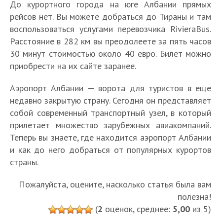
р
с
р
До курортного города на юге Албании прямых
н
т
л
т
а
т
о
рейсов нет. Вы можете добраться до Тираны и там
и
к
у
о
в
р
п
и
воспользоваться услугами перевозчика RivieraBus.
О
р
ч
п
и
а
о
:
т
ы
ш
р
Расстояние в 282 км вы преодолеете за пять часов
л
н
р
ч
д
т
и
и
30 минут стоимостью около 40 евро. Билет можно
а
ы
т
т
ы
ы
х
м
приобрести на их сайте заранее.
в
з
ы
о
х
д
к
е
ъ
а
в
п
н
л
у
ч
Аэропорт Албании — ворота для туристов в еще
е
к
Д
о
К
а
я
р
а
з
р
недавно закрытую страну. Сегодня он представляет
у
с
у
м
р
о
т
д
ы
б
собой современный транспортный узел, в который
м
р
о
о
р
е
Г
а
т
а
прилетает множество зарубежных авиакомпаний.
о
о
р
с
т
л
Г
о
в
ы
К
е
т
р
Теперь вы знаете, где находится аэропорт Албании
е
с
о
ь
о
р
А
и
а
и
р
т
в
и
в
н
и как до него добраться от популярных курортов
р
о
л
з
к
р
е
С
А
й
А
о
страны.
о
д
б
-
а
я
т
а
л
с
л
с
д
Ш
а
з
я
д
ь
р
б
к
б
т
Пожалуйста, оцените, насколько статья была вам
В
к
н
а
в
о
и
а
а
и
а
и
л
о
полезна!
и
к
а
м
к
н
н
х
н
А
е
д
ю
о
(
2
оценок, среднее:
5,00
из 5)
л
с
у
д
и
т
и
л
р
е
д
р
ю
н