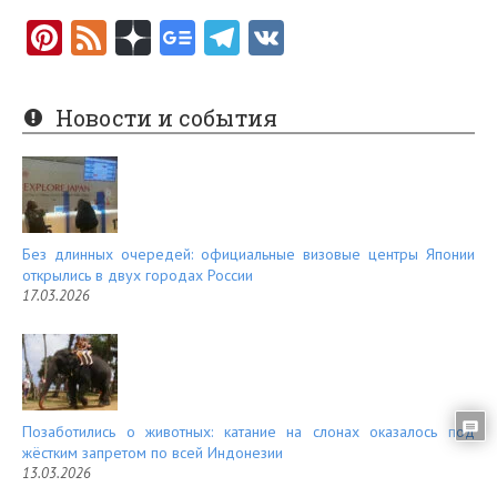
Pi
F
nt
e
er
e
Новости и события
es
d
t
Без длинных очередей: официальные визовые центры Японии
открылись в двух городах России
17.03.2026
Позаботились о животных: катание на слонах оказалось под
жёстким запретом по всей Индонезии
13.03.2026