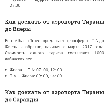
22:00
Как доехать от аэропорта Тираны
О
т
до Влеры
д
ы
Euro-Albania Travel предлагает трансфер от TIA до
х
Фиеры и обратно, начиная с марта 2017 года.
в
К
А
Стоимость одного тарифа составляет 1000
Т
а
к
и
албанских лек.
к
Г
т
р
и
л
у
а
Фиера — TIA: 07: 00, 12: 00
е
а
а
н
с
в
TIA — Фиера: 09: 00, 14: 00
л
е
т
н
ь
К
в
р
Т
ы
н
а
А
а
Как доехать от аэропорта Тираны
о
е
ы
к
л
н
п
д
до Саранды
е
и
А
б
ы
1
о
п
е
э
а
о
0
с