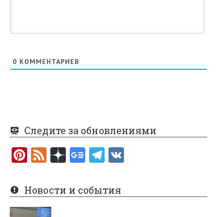
0
КОММЕНТАРИЕВ
Следите за обновлениями
Pi
F
nt
e
er
e
Новости и события
es
d