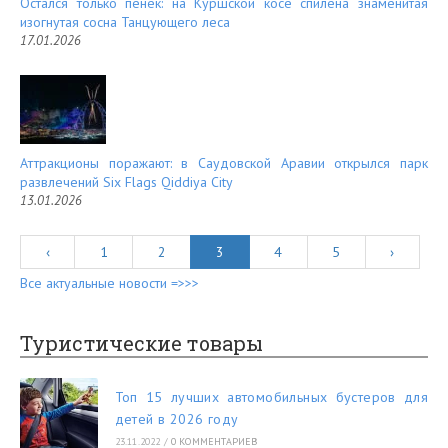
Остался только пенёк: на Куршской косе спилена знаменитая
изогнутая сосна Танцующего леса
17.01.2026
Аттракционы поражают: в Саудовской Аравии открылся парк
развлечений Six Flags Qiddiya City
13.01.2026
‹
1
2
3
4
5
›
Все актуальные новости =>>>
Туристические товары
Топ 15 лучших автомобильных бустеров для
детей в 2026 году
23.11.2022
/
0 КОММЕНТАРИЕВ