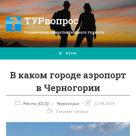
Перейти
к
содержимому
ТУРвопрос
Справочник самостоятельного туриста
МЕНЮ
В каком городе аэропорт
в Черногории
Рубрика
Запись
Места [OLD]
/
Черногория
12.04.2019
записи:
изменена:
Время
3 минут чтения
чтения: