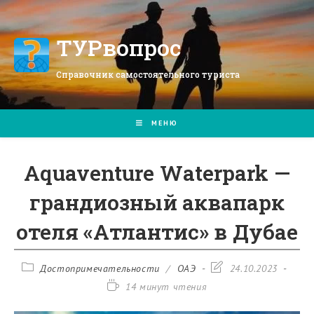
Перейти
к
содержимому
ТУРвопрос
Справочник самостоятельного туриста
МЕНЮ
Aquaventure Waterpark —
грандиозный аквапарк
отеля «Атлантис» в Дубае
Рубрика
Запись
Достопримечательности
/
ОАЭ
24.10.2023
записи:
изменена:
Время
14 минут чтения
чтения: