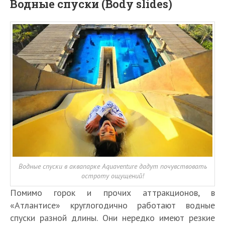
Водные спуски (Body slides)
Водные спуски в аквапарке Aquaventure дадут почувствовать
остроту ощущений!
Помимо горок и прочих аттракционов, в
«Атлантисе» круглогодично работают водные
спуски разной длины. Они нередко имеют резкие