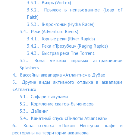
3.3.1.
Вихрь (Vortex)
3.3.2.
Прыжок в неизведанное (Leap of
Faith)
3.3.3.
Гидро-гонки (Hydra Racer)
3.4.
Реки (Adventure Rivers)
3.4.1.
Горные реки (River Rapids)
3.4.2.
Река «Трезубец» (Raging Rapids)
3.4.3.
Быстрая река The Torrent
3.5.
Зона детских игровых аттракционов
Splashers
4.
Бассейны аквапарка «Атлантис» в Дубае
5.
Другие виды активного отдыха в аквапарке
«Атлантис»
5.1.
Сафари с акулами
5.2.
Кормление скатов-быченосов
5.3.
Дайвинг
5.4.
Канатный спуск «Пилоты Atlantean»
6.
Зона отдыха «Покои Нептуна», кафе и
рестораны на территории аквапарка