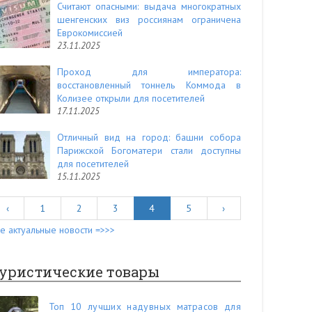
Считают опасными: выдача многократных
шенгенских виз россиянам ограничена
Еврокомиссией
23.11.2025
Проход для императора:
восстановленный тоннель Коммода в
Колизее открыли для посетителей
17.11.2025
Отличный вид на город: башни собора
Парижской Богоматери стали доступны
для посетителей
15.11.2025
‹
1
2
3
4
5
›
е актуальные новости =>>>
уристические товары
Топ 10 лучших надувных матрасов для