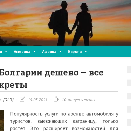
я
Америка
Африка
Европа
Болгарии дешево – все
екреты
Запись
Время
т [OLD]
15.05.2021
10 минут чтения
изменена:
чтения:
Популярность услуги по аренде автомобиля у
туристов, выезжающих заграницу, только
растет. Это расширяет возможностей для