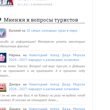
26.12.2022
/
0 КОММЕНТАРИЕВ
Мнения и вопросы туристов
Василий
на
10 самых холодных стран в мире
пасибо за информацию! Интересно узнать некоторые
юбопытные факты!
Марина
на
Новогодний поезд Деда Мороза
2026–2027: маршрут и расписание остановок
ять мимо Томска. Второй год внук просит, а Дедушка
се не приезжает и не приезжает. А в прошлом году
бещал…
Динара
на
Новогодний поезд Деда Мороза
2026–2027: маршрут и расписание остановок
 он на нем уже был. А на Кавказ ни разу не видела чтоб
иезжал. И похоже не планирует даже.…
Динара
на
Новогодний поезд Деда Мороза