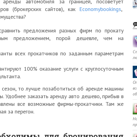
аренды автомобиля за границей, посоветует
оров (брокерских сайтов), как
Economybookings
,
имущества?
 сравнить предложения разных фирм по прокату
одным предложением, порой дешевле, чем на
С
ианты всех прокатчиков по заданным параметрам
л
рантируют 100% оказание услуги с круглосуточным
льтанта.
Оп
 сезон, то лучше позаботиться об аренде машины
в
о
ы. Удобнее заказать аренду авто дешево, прибыв в
тавлены все возможные фирмы-прокатчики. Там же
ая за перегон.
Но
пр
обходимы для бронирования