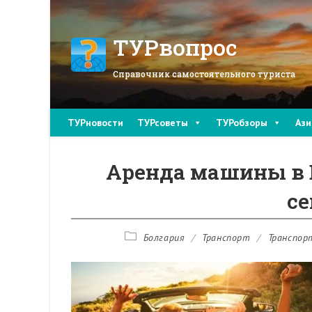
Перейти
к
содержимому
ТУРвопрос
Справочник самостоятельного туриста
ТУРновости
ТУРсоветы
ТУРобзоры
Ази
Аренда машины в 
с
Рубрика
Болгария
/
Транспорт
/
Транспор
записи: