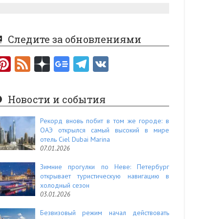
Следите за обновлениями
Pi
F
nt
e
er
e
Новости и события
es
d
t
Рекорд вновь побит в том же городе: в
ОАЭ открылся самый высокий в мире
отель Ciel Dubai Marina
07.01.2026
Зимние прогулки по Неве: Петербург
открывает туристическую навигацию в
холодный сезон
03.01.2026
Безвизовый режим начал действовать