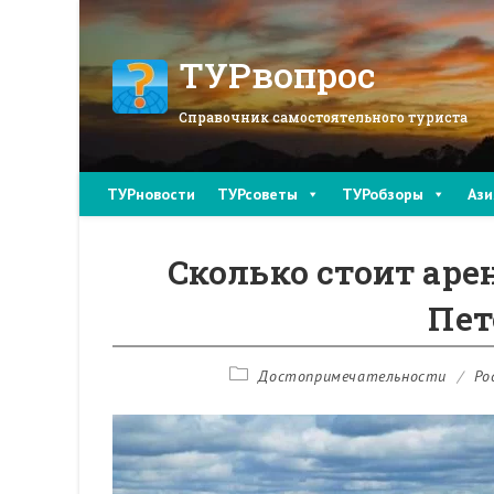
Перейти
к
содержимому
ТУРвопрос
Справочник самостоятельного туриста
ТУРновости
ТУРсоветы
ТУРобзоры
Ази
Сколько стоит аре
Пет
Рубрика
Достопримечательности
/
Ро
записи: