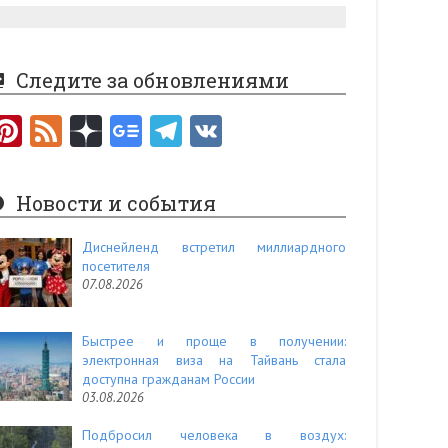
Следите за обновлениями
Pi
F
nt
e
er
e
Новости и события
es
d
t
Диснейленд встретил миллиардного
посетителя
07.08.2026
Быстрее и проще в получении:
электронная виза на Тайвань стала
доступна гражданам России
03.08.2026
Подбросил человека в воздух: