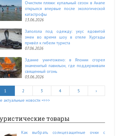
Очистили пляжи: купальный сезон в Анапе
открылся впервые после экологической
катастрофы
13.06.2026
Заползла под одежду: укус ядовитой
змеи во время шоу в отеле Хургады
привёл к гибели туриста
07.06.2026
Здание уничтожено: в Японии сгорел
знаменитый павильон, где поддерживали
священный огонь
03.06.2026
1
2
3
4
5
›
е актуальные новости =>>>
уристические товары
Как выбрать солнцезащитные очки с