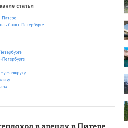
жание статьи
в Питере
ь в Санкт-Петербурге
Петербурге
т-Петербурге
ому маршруту
аливу
тана
теплоход в аренду в Питере