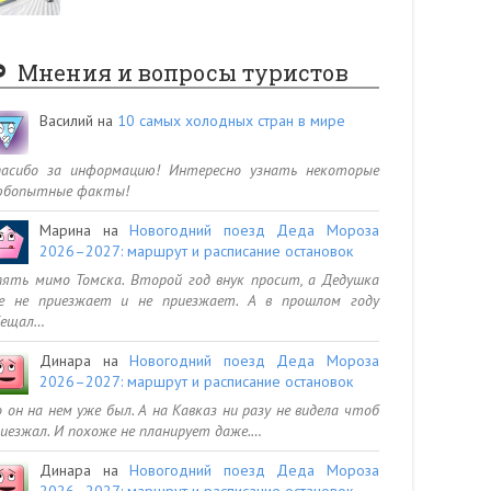
Мнения и вопросы туристов
Василий
на
10 самых холодных стран в мире
пасибо за информацию! Интересно узнать некоторые
юбопытные факты!
Марина
на
Новогодний поезд Деда Мороза
2026–2027: маршрут и расписание остановок
ять мимо Томска. Второй год внук просит, а Дедушка
се не приезжает и не приезжает. А в прошлом году
бещал…
Динара
на
Новогодний поезд Деда Мороза
2026–2027: маршрут и расписание остановок
 он на нем уже был. А на Кавказ ни разу не видела чтоб
иезжал. И похоже не планирует даже.…
Динара
на
Новогодний поезд Деда Мороза
2026–2027: маршрут и расписание остановок