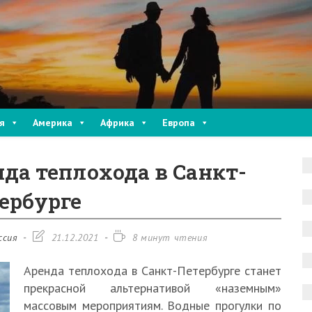
я
Америка
Африка
Европа
нда теплохода в Санкт-
ербурге
Запись
Время
ссия
21.12.2021
8 минут чтения
изменена:
чтения:
Аренда теплохода в Санкт-Петербурге станет
прекрасной альтернативой «наземным»
массовым мероприятиям. Водные прогулки по