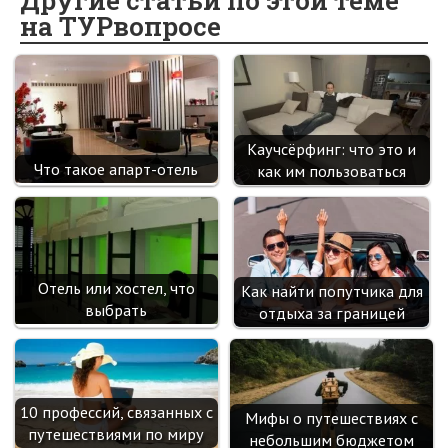
o
o
er
dI
es
a
на ТУРвопросе
o
kl
n
t
m
k
as
sn
ik
Каучсёрфинг: что это и
i
Что такое апарт-отель
как им пользоваться
Отель или хостел, что
Как найти попутчика для
выбрать
отдыха за границей
10 профессий, связанных с
Мифы о путешествиях с
путешествиями по миру
небольшим бюджетом