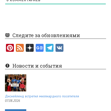
Следите за обновлениями
Pi
F
nt
e
er
e
Новости и события
es
d
t
Диснейленд встретил миллиардного посетителя
07.08.2026