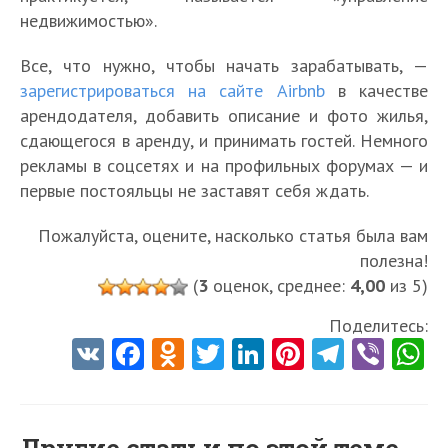
недвижимостью».
Все, что нужно, чтобы начать зарабатывать, —
зарегистрироваться на сайте Airbnb
в качестве
арендодателя, добавить описание и фото жилья,
сдающегося в аренду, и принимать гостей. Немного
рекламы в соцсетях и на профильных форумах — и
первые постояльцы не заставят себя ждать.
Пожалуйста, оцените, насколько статья была вам
полезна!
(
3
оценок, среднее:
4,00
из 5)
Поделитесь:
V
Fa
O
T
Li
Pi
Te
Vi
K
ce
d
w
nk
nt
le
b
h
b
n
itt
e
er
gr
er
t
Другие статьи по этой теме