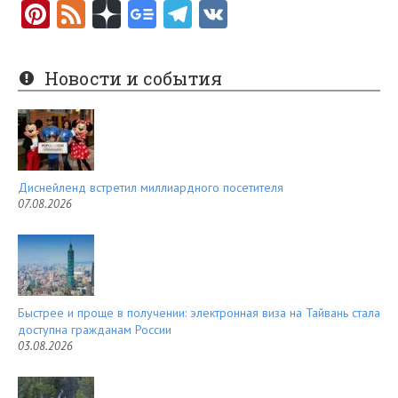
Pi
F
ли
nt
e
ехать
er
e
Новости и события
в
es
d
страну
t
туристам?
Диснейленд встретил миллиардного посетителя
07.08.2026
Быстрее и проще в получении: электронная виза на Тайвань стала
доступна гражданам России
03.08.2026