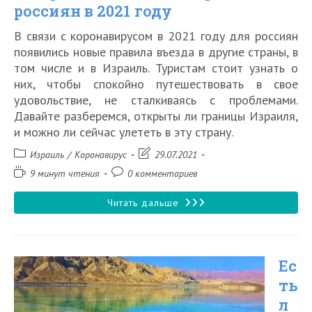
россиян в 2021 году
В связи с коронавирусом в 2021 году для россиян
появились новые правила въезда в другие страны, в
том числе и в Израиль. Туристам стоит узнать о
них, чтобы спокойно путешествовать в свое
удовольствие, не сталкиваясь с проблемами.
Давайте разберемся, открыты ли границы Израиля,
и можно ли сейчас улететь в эту страну.
Рубрика
Запись
Израиль
/
Коронавирус
29.07.2021
записи:
изменена:
Время
Комментарии
9 минут чтения
0 комментариев
чтения:
к
записи:
Актуальные
Читать дальше
правила
въезда
Ес
в
ть
Израиль
л