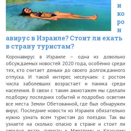
для
и
россиян
ко
в
ро
н
2021
авирус в Израиле? Стоит ли ехать
году
в страну туристам?
Коронавирус в Израиле – одна из довольно
обсуждаемых новостей 2020 года, особенно среди
тех, кто считает деньки до своего долгожданного
отпуска. И такой интерес неслучаен: с ростом
числа заболевших возрастает и паника среди
населения. В связи с таким ажиотажем мы сделали
подборку последних событий и подробно осветим
все места Земли Обетованной, где был обнаружен
вирус. Последние новости из Израиля обязательно
нужно узнать всем туристам до поездки. Так вы
узнаете на сколько опасно в стране и стоит ли
сегодня ехать туристу к Мертвому и Красному