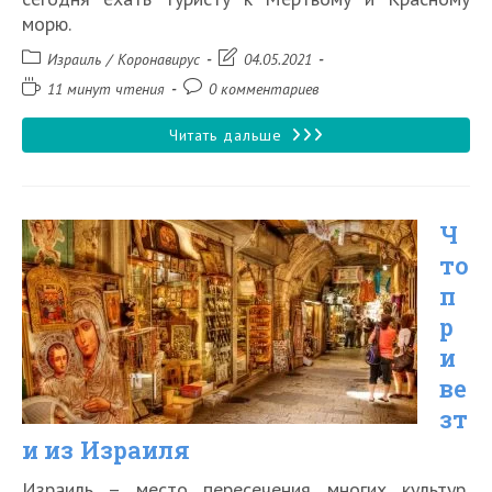
морю.
Рубрика
Запись
Израиль
/
Коронавирус
04.05.2021
записи:
изменена:
Время
Комментарии
11 минут чтения
0 комментариев
чтения:
к
записи:
Есть
Читать дальше
ли
коронавирус
Ч
в
то
Израиле?
п
Стоит
р
ли
и
ехать
ве
зт
в
и из Израиля
страну
туристам?
Израиль – место пересечения многих культур,