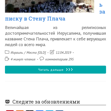
ь
за
писку в Стену Плача
Величайшая из религиозных
достопримечательностей Иерусалима, получившая
название Стена Плача, привлекает к себе верующих
людей со всего мира.
Рубрика
Запись
Израиль
/
Места [OLD]
12.04.2019
записи:
изменена:
Время
Комментарии
4 минут чтения
комментариев 295
чтения:
к
записи:
Как
Читать дальше
писать
записку
в
Следите за обновлениями
Стену
Плача