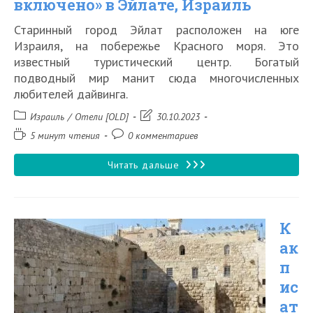
включено» в Эйлате, Израиль
Старинный город Эйлат расположен на юге
Израиля, на побережье Красного моря. Это
известный туристический центр. Богатый
подводный мир манит сюда многочисленных
любителей дайвинга.
Рубрика
Запись
Израиль
/
Отели [OLD]
30.10.2023
записи:
изменена:
Время
Комментарии
5 минут чтения
0 комментариев
чтения:
к
записи:
Отдых
Читать дальше
«все
включено»
К
в
ак
Эйлате,
п
Израиль
ис
ат