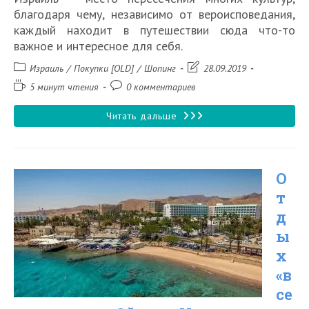
благодаря чему, независимо от вероисповедания,
каждый находит в путешествии сюда что-то
важное и интересное для себя.
Рубрика
Запись
Израиль
/
Покупки [OLD]
/
Шопинг
28.09.2019
записи:
изменена:
Время
Комментарии
5 минут чтения
0 комментариев
чтения:
к
записи:
Что
Читать дальше
привезти
из
О
Израиля
т
д
ы
х
«в
се