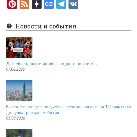
Pi
F
nt
e
er
e
Новости и события
es
d
t
Диснейленд встретил миллиардного посетителя
07.08.2026
Быстрее и проще в получении: электронная виза на Тайвань стала
доступна гражданам России
03.08.2026