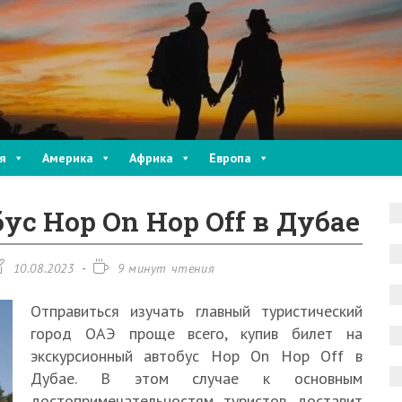
я
Америка
Африка
Европа
с Hop On Hop Off в Дубае
апись
Время
10.08.2023
9 минут чтения
зменена:
чтения:
Отправиться изучать главный туристический
город ОАЭ проще всего, купив билет на
экскурсионный автобус Hop On Hop Off в
Дубае. В этом случае к основным
достопримечательностям туристов доставит