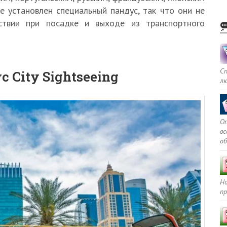
е установлен специальный пандус, так что они не
ствии при посадке и выходе из транспортного
С
 City Sightseeing
л
Оп
в
о
Но
пр