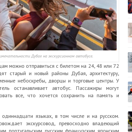
имечательности Дубая на экскурсионном автобусе.
цам можно отправиться с билетом на 24, 48 или 72
дят старый и новый районы Дубая, архитектуру,
менные небоскребы, дворцы и торговые центры. У
тель останавливает автобус. Пассажиры могут
ровать все, что хочется сохранить на память и
одиннадцати языках, в том числе и на русском.
овождает экскурсовод, превосходно владеющий
ким, португальским, русским, французским, японским