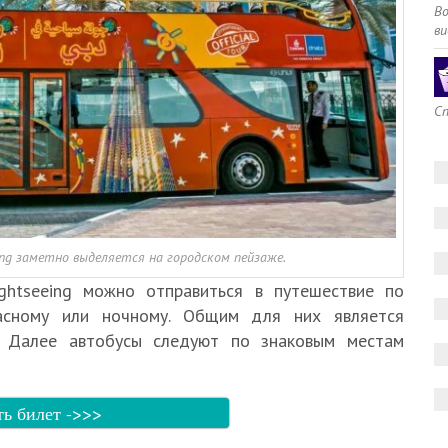
В
ви
Сп
ing заметно выделяется на городском пейзаже.
ightseeing можно отправиться в путешествие по
расному или ночному. Общим для них является
 Далее автобусы следуют по знаковым местам
ь билет ->>>