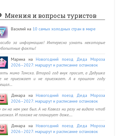
Мнения и вопросы туристов
Василий
на
10 самых холодных стран в мире
пасибо за информацию! Интересно узнать некоторые
юбопытные факты!
Марина
на
Новогодний поезд Деда Мороза
2026–2027: маршрут и расписание остановок
ять мимо Томска. Второй год внук просит, а Дедушка
се не приезжает и не приезжает. А в прошлом году
бещал…
Динара
на
Новогодний поезд Деда Мороза
2026–2027: маршрут и расписание остановок
 он на нем уже был. А на Кавказ ни разу не видела чтоб
иезжал. И похоже не планирует даже.…
Динара
на
Новогодний поезд Деда Мороза
2026–2027: маршрут и расписание остановок