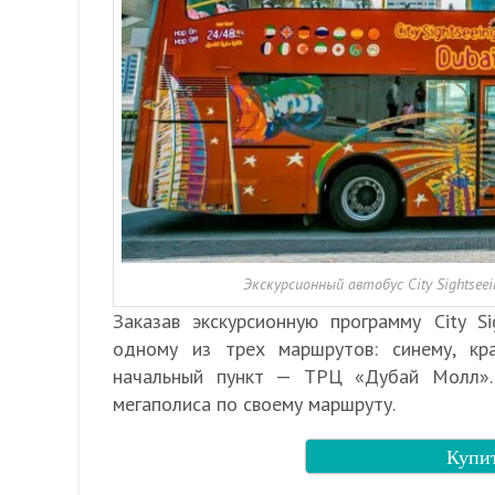
Экскурсионный автобус City Sightsee
Заказав экскурсионную программу City S
одному из трех маршрутов: синему, к
начальный пункт — ТРЦ «Дубай Молл».
мегаполиса по своему маршруту.
Купит