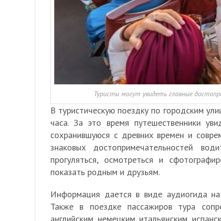
Туристы могут увидеть главные достопр
В туристическую поездку по городским ули
часа. За это время путешественники уви
сохранившуюся с древних времен и совре
знаковых достопримечательностей води
прогуляться, осмотреться и сфотографи
показать родным и друзьям.
Информация дается в виде аудиогида на 
Также в поездке пассажиров тура сопр
английским, немецким, итальянским, испанс