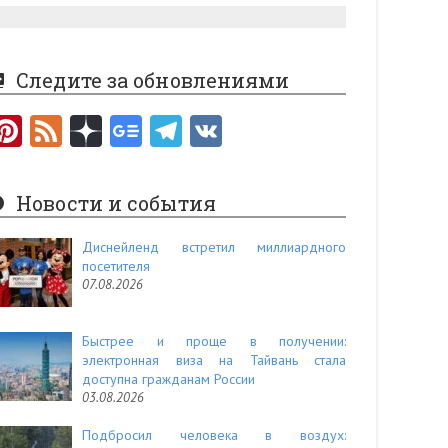
Следите за обновлениями
Pi
F
nt
e
er
e
Новости и события
es
d
t
Диснейленд встретил миллиардного
посетителя
07.08.2026
Быстрее и проще в получении:
электронная виза на Тайвань стала
доступна гражданам России
03.08.2026
Подбросил человека в воздух: