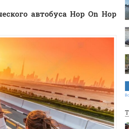
еского автобуса Hop On Hop
Вс
Т