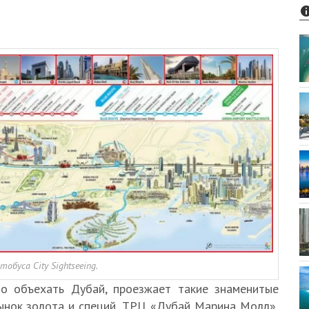
буса City Sightseeing.
но объехать Дубай, проезжает такие знаменитые
ынок золота и специй, ТРЦ «Дубай Марина Молл»,