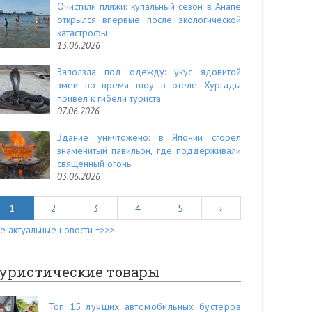
Очистили пляжи: купальный сезон в Анапе
открылся впервые после экологической
катастрофы
13.06.2026
Заползла под одежду: укус ядовитой
змеи во время шоу в отеле Хургады
привёл к гибели туриста
07.06.2026
Здание уничтожено: в Японии сгорел
знаменитый павильон, где поддерживали
священный огонь
03.06.2026
1
2
3
4
5
›
е актуальные новости =>>>
уристические товары
Топ 15 лучших автомобильных бустеров