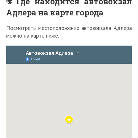
Где находится автовокзал
Адлера на карте города
Посмотреть местоположение автовокзала Адлера
можно на карте ниже.
В
В
с
к
е
а
с
П
к
п
у
о
о
с
м
с
т
р
Ц
о
я