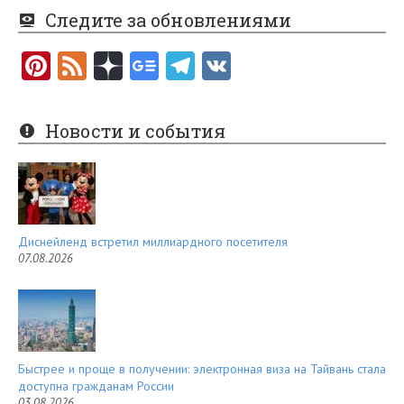
Следите за обновлениями
Pi
F
nt
e
er
e
Новости и события
es
d
t
Диснейленд встретил миллиардного посетителя
07.08.2026
Быстрее и проще в получении: электронная виза на Тайвань стала
доступна гражданам России
03.08.2026