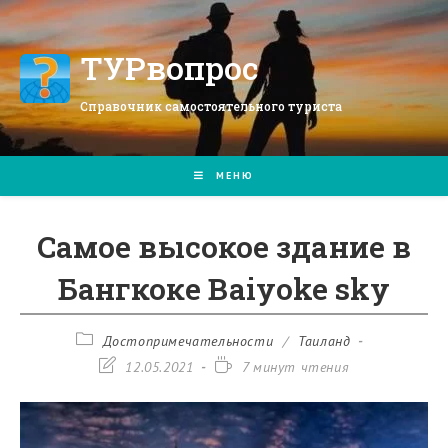
Перейти
к
содержимому
ТУРвопрос
Справочник самостоятельного туриста
МЕНЮ
Самое высокое здание в
Бангкоке Baiyoke sky
Рубрика
Достопримечательности
/
Таиланд
записи:
Запись
Время
12.05.2021
7 минут чтения
изменена:
чтения: