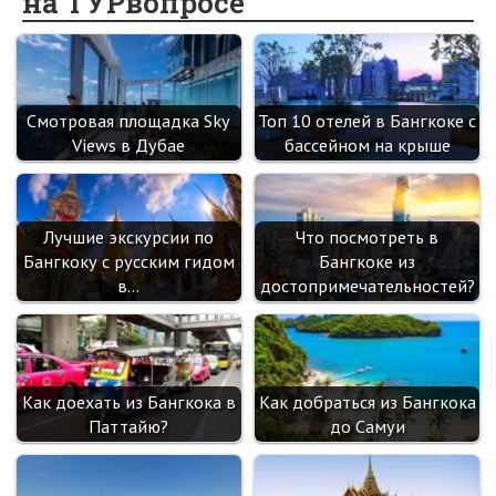
на ТУРвопросе
o
kl
n
t
m
k
as
sn
ik
Смотровая площадка Sky
Топ 10 отелей в Бангкоке с
i
Views в Дубае
бассейном на крыше
Лучшие экскурсии по
Что посмотреть в
Бангкоку с русским гидом
Бангкоке из
в…
достопримечательностей?
Как доехать из Бангкока в
Как добраться из Бангкока
Паттайю?
до Самуи