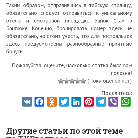
Таким образом, отправившись в тайскую столицу,
обязательно следует отправиться к уникальному
отелю и смотровой площадке Байок Скай в
Бангкоке. Конечно, бронировать номер здесь не
обязательно, но стоит учесть, что для постояльцев
здесь предусмотрены разнообразные приятные
бонусы.
Пожалуйста, оцените, насколько статья была вам
полезна!
(Пока оценок нет)
Поделитесь:
V
Fa
O
T
Li
Pi
Te
Vi
K
ce
d
w
nk
nt
le
b
h
b
n
itt
e
er
gr
er
t
o
o
er
dI
es
a
Другие статьи по этой теме