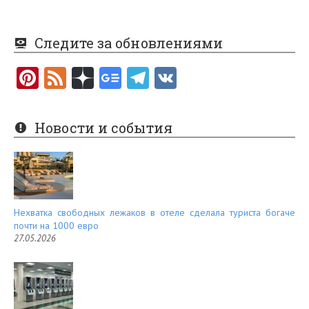
Следите за обновлениями
Pi
F
nt
e
er
e
Новости и события
es
d
t
Нехватка свободных лежаков в отеле сделала туриста богаче
почти на 1000 евро
27.05.2026