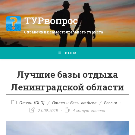
Перейти
к
содержимому
ТУРвопрос
Справочник самостоятельного туриста
МЕНЮ
Лучшие базы отдыха
Ленинградской области
Рубрика
Отели [OLD]
/
Отели и базы отдыха
/
Россия
записи:
Запись
Время
25.09.2019
4 минут чтения
изменена:
чтения: