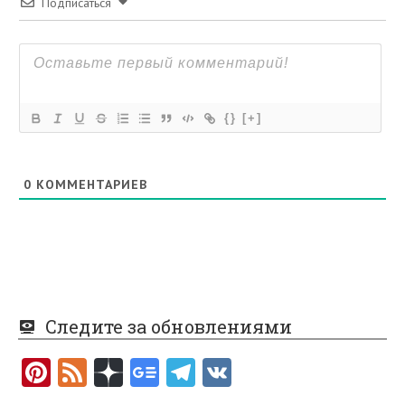
Подписаться
{}
[+]
0
КОММЕНТАРИЕВ
Следите за обновлениями
Pi
F
nt
e