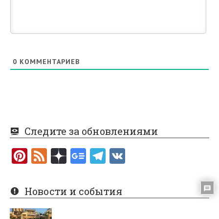
0
КОММЕНТАРИЕВ
Следите за обновлениями
Pi
F
nt
e
er
e
Новости и события
es
d
t