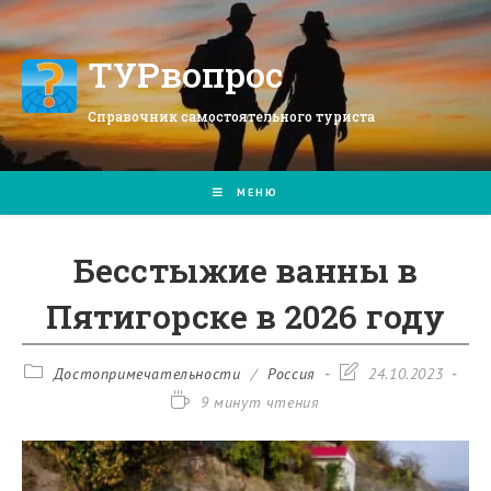
Перейти
к
содержимому
ТУРвопрос
Справочник самостоятельного туриста
МЕНЮ
Бесстыжие ванны в
Пятигорске в 2026 году
Рубрика
Запись
Достопримечательности
/
Россия
24.10.2023
записи:
изменена:
Время
9 минут чтения
чтения: