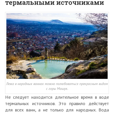
термальными источниками
Лежа в народных ваннах можно полюбоваться прекрасным видом
с горы Машук.
Не следует находится длительное время в воде
термальных источников. Это правило действует
для всех ванн, а не только для народных. Вода
Т