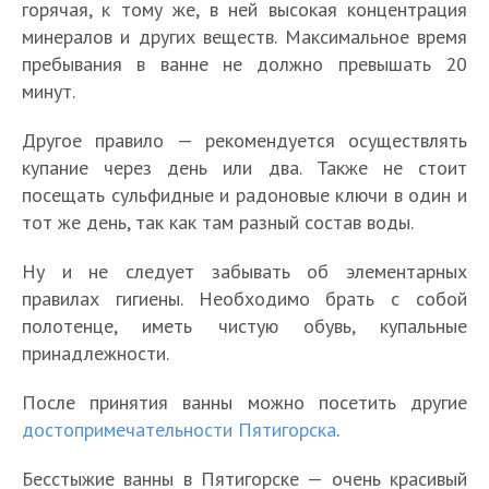
горячая, к тому же, в ней высокая концентрация
е
минералов и других веществ. Максимальное время
р
Г
Т
Л
м
о
о
пребывания в ванне не должно превышать 20
у
а
р
п
минут.
ч
л
а
2
Т
С
ш
ь
М
0
е
у
Другое правило — рекомендуется осуществлять
и
Т
Г
н
а
д
р
в
купание через день или два. Также не стоит
е
о
К
о
ы
ш
о
м
о
т
посещать сульфидные и радоновые ключи в один и
п
а
р
е
у
с
а
р
е
2
тот же день, так как там разный состав воды.
н
а
и
к
т
л
о
Т
р
0
У
а
Б
с
в
о
ь
в
е
м
л
р
т
е
Ну и не следует забывать об элементарных
т
П
п
н
с
р
а
у
о
н
ш
правилах гигиены. Необходимо брать с собой
о
я
р
ы
к
м
л
ч
ч
а
т
ч
т
полотенце, иметь чистую обувь, купальные
и
е
и
а
ь
ш
и
я
а
н
и
м
и
принадлежности.
е
л
н
и
щ
д
у
и
г
е
с
т
ь
ы
х
е
о
в
к
о
ч
т
е
После принятия ванны можно посетить другие
н
е
п
Д
р
о
и
р
а
о
р
достопримечательности Пятигорска
.
ы
и
о
ж
о
з
П
с
т
ч
м
е
с
д
и
г
л
я
к
е
н
а
Бесстыжие ванны в Пятигорске — очень красивый
и
т
а
л
а
е