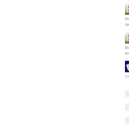
Но
пр
В
ви
Сп