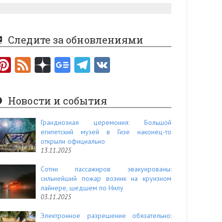
Следите за обновлениями
Pi
F
nt
e
er
e
Новости и события
es
d
t
Грандиозная церемония: Большой
египетский музей в Гизе наконец-то
открыли официально
13.11.2025
Сотни пассажиров эвакуированы:
сильнейший пожар возник на круизном
лайнере, шедшем по Нилу
03.11.2025
Электронное разрешение обязательно: