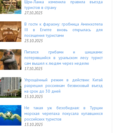
Шри-Ланка изменила правила въезда
туристов в страну
27.10.2025
В гости к фараону: гробница Аменхотепа
III в Египте вновь открылась для
посещения туристами
23.10.2025
Питался грибами и шишками:
потерявшийся в уральском лесу турист
сам вышел к людям через неделю
17.10.2025
Упрощённый режим в действии: Китай
разрешил россиянам безвизовый въезд
на срок до 30 дней
15.10.2025
Не такая уж безобидная: в Турции
морская черепаха покусала купавшихся
российских туристов
13.10.2025