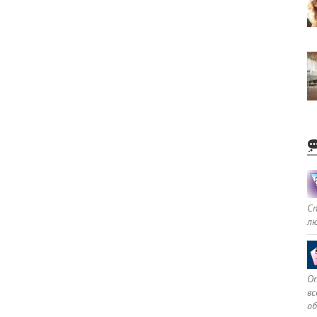
С
л
Оп
в
о