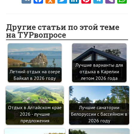
K
ce
d
w
nk
nt
le
b
h
b
n
itt
e
er
gr
er
t
o
o
er
dI
es
a
Другие статьи по этой теме
на ТУРвопросе
o
kl
n
t
m
k
as
sn
ik
Лучшие варианты для
Летний отдых на озере
отдыха в Карелии
i
Байкал в 2026 году
летом 2026 года
Отдых в Алтайском крае
Лучшие санатории
2026 - лучшие
Белоруссии с бассейном в
предложения
2026 году