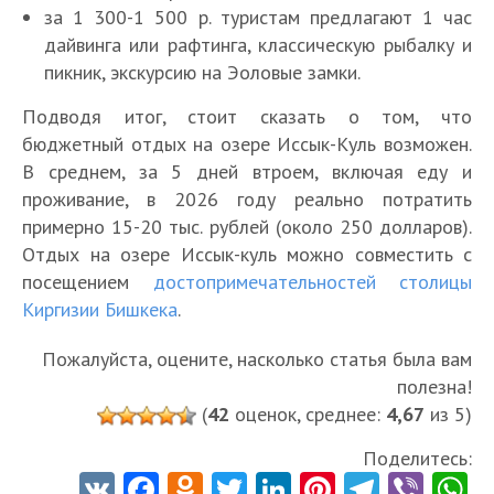
за 1 300-1 500 р. туристам предлагают 1 час
дайвинга или рафтинга, классическую рыбалку и
пикник, экскурсию на Эоловые замки.
Подводя итог, стоит сказать о том, что
бюджетный отдых на озере Иссык-Куль возможен.
В среднем, за 5 дней втроем, включая еду и
проживание, в 2026 году реально потратить
примерно 15-20 тыс. рублей (около 250 долларов).
Отдых на озере Иссык-куль можно совместить с
посещением
достопримечательностей столицы
Киргизии Бишкека
.
Пожалуйста, оцените, насколько статья была вам
полезна!
(
42
оценок, среднее:
4,67
из 5)
Поделитесь:
V
Fa
O
T
Li
Pi
Te
Vi