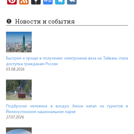
nt
e
er
e
Новости и события
es
d
t
Быстрее и проще в получении: электронная виза на Тайвань стала
доступна гражданам России
03.08.2026
Подбросил человека в воздух: бизон напал на туристов в
Йеллоустонском национальном парке
27.07.2026