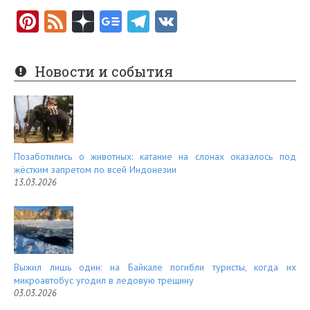
Pi
F
nt
e
er
e
Новости и события
es
d
t
Позаботились о животных: катание на слонах оказалось под
жёстким запретом по всей Индонезии
13.03.2026
Выжил лишь один: на Байкале погибли туристы, когда их
микроавтобус угодил в ледовую трещину
03.03.2026