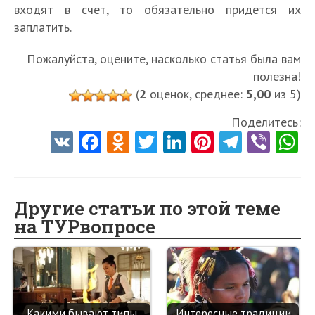
входят в счет, то обязательно придется их
заплатить.
Пожалуйста, оцените, насколько статья была вам
полезна!
(
2
оценок, среднее:
5,00
из 5)
Поделитесь:
V
Fa
O
T
Li
Pi
Te
Vi
K
ce
d
w
nk
nt
le
b
h
b
n
itt
e
er
gr
er
t
o
o
er
dI
es
a
Другие статьи по этой теме
на ТУРвопросе
o
kl
n
t
m
k
as
sn
ik
Какими бывают типы
Интересные традиции