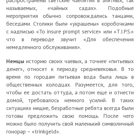
распространены светские чаепития в элитных, так
называемых, «чайных садах». Подобные
мероприятия обычно сопровождались танцами,
беседами. Столики были «украшены» коробочками
с надписью «To insure prompt service» или «Т.I.P.S.»
что в переводе звучит «Для обеспечения
немедленного обслуживания».
Немцы
историю своих чаевых, а точнее «питьевых
денег», относят к периоду средневековья. В то
время по городам питьевая вода была лишь в
общественных колодцах. Разумеется, для того,
чтобы ее достать оттуда, а потом еще и отнести
домой, требовалось немного усилий. В таких
ситуациях нищие, безработные ребята всегда были
готовы предложить свою помощь. После чего
можно было получить свой маленький символичный
гонорар – «trinkgeld».