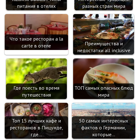
i
питания в отелях
разных стран мира
Что такое ресторан a la
Преимущества и
carte в отеле
недостатки all inclusive
Где поесть во время
ТОП самых опасных блюд
путешествия
мира
Топ 15 лучших кафе и
50 самых интересных
ресторанов в Пицунде,
фактов о Германии,
где…
которые…