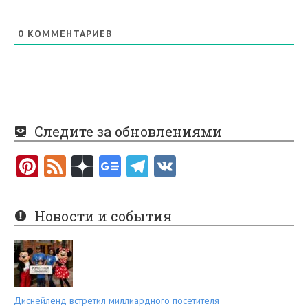
0
КОММЕНТАРИЕВ
Следите за обновлениями
Pi
F
nt
e
er
e
Новости и события
es
d
t
Диснейленд встретил миллиардного посетителя