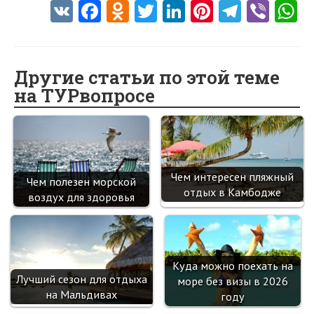
V
Fa
O
T
Li
Pi
Te
Vi
K
ce
d
w
nk
nt
le
b
h
b
n
itt
e
er
gr
er
t
o
o
er
dI
es
a
Другие статьи по этой теме
на ТУРвопросе
o
kl
n
t
m
k
as
sn
ik
Чем интересен пляжный
Чем полезен морской
i
отдых в Камбодже
воздух для здоровья
Куда можно поехать на
Лучший сезон для отдыха
море без визы в 2026
на Мальдивах
году