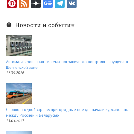
Pi
F
nt
e
er
e
Новости и события
es
d
t
Автоматизированная система пограничного контроля запущена в
Шенгенской зоне
17.05.2026
Словно в одной стране: пригородные поезда начали курсировать
между Россией и Беларусью
13.05.2026