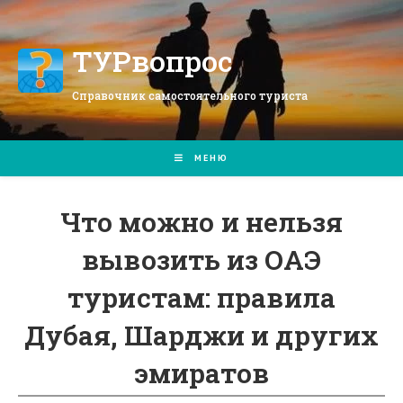
Перейти
к
содержимому
ТУРвопрос
Справочник самостоятельного туриста
МЕНЮ
Что можно и нельзя
вывозить из ОАЭ
туристам: правила
Дубая, Шарджи и других
эмиратов