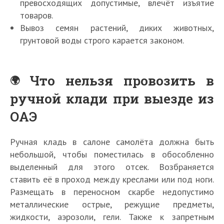
превосходящих допустимые, влечёт изъятие
товаров.
Вывоз семян растений, диких животных,
грунтовой воды строго карается законом.
Л
Что нельзя провозить в
у
1
в
ручной клади при выезде из
Ч
Ч
0
К
р
т
т
О
Л
ОАЭ
л
а
А
о
о
г
у
у
к
б
м
м
р
ч
Д
ч
и
у
Ручная кладь в салоне самолёта должна быть
о
о
а
ш
1
у
Л
ш
е
-
ж
ж
н
и
небольшой, чтобы поместилась в обособленно
5
б
у
и
с
Д
н
н
и
е
л
а
выделенный для этого отсек. Возбраняется
ч
х
т
а
о
о
ч
д
у
й
ставить её в проход между креслами или под ноги.
ш
э
р
б
и
и
е
о
ч
и
Размещать в переносном скарбе недопустимо
и
к
а
и
н
н
н
с
ш
л
е
с
металлические острые, режущие предметы,
н
—
е
е
и
т
и
и
к
К
к
ы
к
жидкости, аэрозоли, гели. Также к запретным
л
л
я
о
х
А
а
а