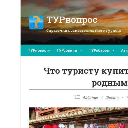
Перейти
к
содержимому
ТУРвопрос
Справочник самостоятельного туриста
ТУРновости
ТУРсоветы
ТУРобзоры
Ази
Что туристу купит
родным
Рубрика
З
Албания
/
Шопинг
записи:
и