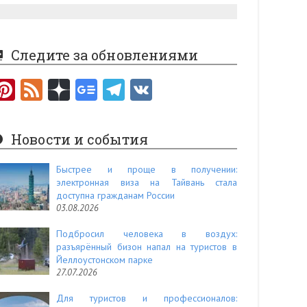
Следите за обновлениями
Pi
F
nt
e
er
e
Новости и события
es
d
t
Быстрее и проще в получении:
электронная виза на Тайвань стала
доступна гражданам России
03.08.2026
Подбросил человека в воздух:
разъярённый бизон напал на туристов в
Йеллоустонском парке
27.07.2026
Для туристов и профессионалов: