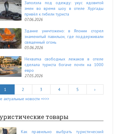
Заползла под одежду: укус ядовитой
змеи во время шоу в отеле Хургады
привёл к гибели туриста
07.06.2026
Здание уничтожено: в Японии сгорел
знаменитый павильон, где поддерживали
священный огонь
03.06.2026
Нехватка свободных лежаков в отеле
сделала туриста богаче почти на 1000
евро
27.05.2026
1
2
3
4
5
›
е актуальные новости =>>>
уристические товары
Как правильно выбрать туристический