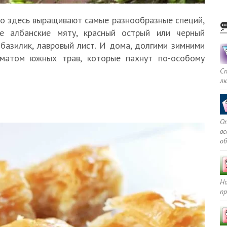
то здесь выращивают самые разнообразные специй,
ые албанские мяту, красный острый или черный
базилик, лавровый лист. И дома, долгими зимними
оматом южных трав, которые пахнут по-особому
С
л
Оп
в
о
Но
пр