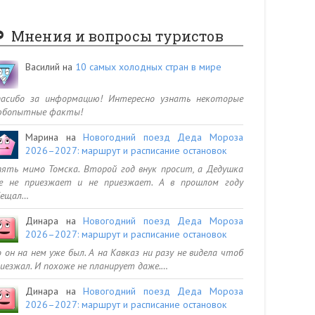
Мнения и вопросы туристов
Василий
на
10 самых холодных стран в мире
пасибо за информацию! Интересно узнать некоторые
юбопытные факты!
Марина
на
Новогодний поезд Деда Мороза
2026–2027: маршрут и расписание остановок
ять мимо Томска. Второй год внук просит, а Дедушка
се не приезжает и не приезжает. А в прошлом году
бещал…
Динара
на
Новогодний поезд Деда Мороза
2026–2027: маршрут и расписание остановок
 он на нем уже был. А на Кавказ ни разу не видела чтоб
иезжал. И похоже не планирует даже.…
Динара
на
Новогодний поезд Деда Мороза
2026–2027: маршрут и расписание остановок