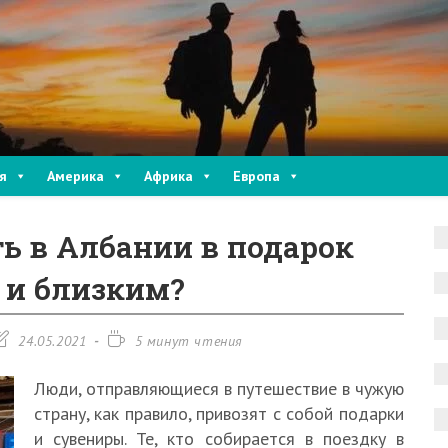
я
Америка
Африка
Европа
ь в Албании в подарок
 и близким?
апись
Время
24.05.2021
5 минут чтения
зменена:
чтения:
Люди, отправляющиеся в путешествие в чужую
страну, как правило, привозят с собой подарки
и сувениры. Те, кто собирается в поездку в