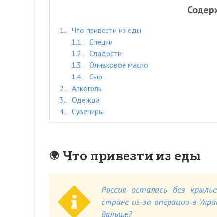
Содер
1.
Что привезти из еды
1.1.
Специи
1.2.
Сладости
1.3.
Оливковое масло
1.4.
Сыр
2.
Алкоголь
3.
Одежда
4.
Сувениры
Что привезти из еды
Россия осталась без крылье
стране из-за операции в Укр
дальше?