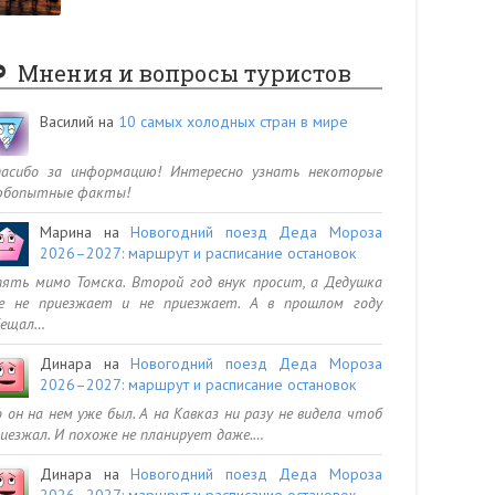
Мнения и вопросы туристов
Василий
на
10 самых холодных стран в мире
пасибо за информацию! Интересно узнать некоторые
юбопытные факты!
Марина
на
Новогодний поезд Деда Мороза
2026–2027: маршрут и расписание остановок
ять мимо Томска. Второй год внук просит, а Дедушка
се не приезжает и не приезжает. А в прошлом году
бещал…
Динара
на
Новогодний поезд Деда Мороза
2026–2027: маршрут и расписание остановок
 он на нем уже был. А на Кавказ ни разу не видела чтоб
иезжал. И похоже не планирует даже.…
Динара
на
Новогодний поезд Деда Мороза
2026–2027: маршрут и расписание остановок