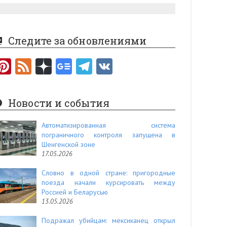
Следите за обновлениями
Pi
F
nt
e
er
e
Новости и события
es
d
t
Автоматизированная система
пограничного контроля запущена в
Шенгенской зоне
17.05.2026
Словно в одной стране: пригородные
поезда начали курсировать между
Россией и Беларусью
13.05.2026
Подражал убийцам: мексиканец открыл