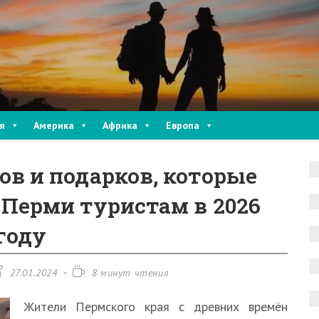
я
Америка
Африка
Европа
ов и подарков, которые
 Перми туристам в 2026
году
апись
Время
27.01.2024
8 минут чтения
зменена:
чтения:
Жители Пермского края с древних времён