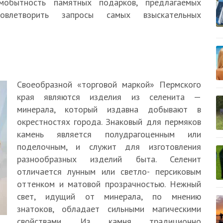
амобытность памятных подарков, предлагаемых
влетворить запросы самых взыскательных
Своеобразной «торговой маркой» Пермского
края являются изделия из селенита —
минерала, который издавна добывают в
окрестностях города. Знаковый для пермяков
камень является полудрагоценным или
поделочным, и служит для изготовления
разнообразных изделий быта. Селенит
отличается лунным или светло- персиковым
оттенком и матовой прозрачностью. Нежный
свет, идущий от минерала, по мнению
знатоков, обладает сильными магическими
свойствами. Из камня традиционно