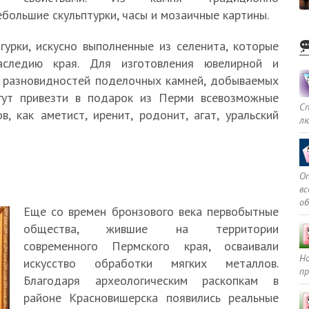
ебольшие скульптурки, часы и мозаичные картины.
урки, искусно выполненные из селенита, которые
наследию края. Для изготовления ювелирной и
и разновидностей поделочных камней, добываемых
гут привезти в подарок из Перми всевозможные
С
, как аметист, иренит, родонит, агат, уральский
л
Оп
в
о
Еще со времен бронзового века первобытные
общества, жившие на территории
современного Пермского края, осваивали
Но
искусство обработки мягких металлов.
пр
Благодаря археологическим раскопкам в
районе Красновишерска появились реальные