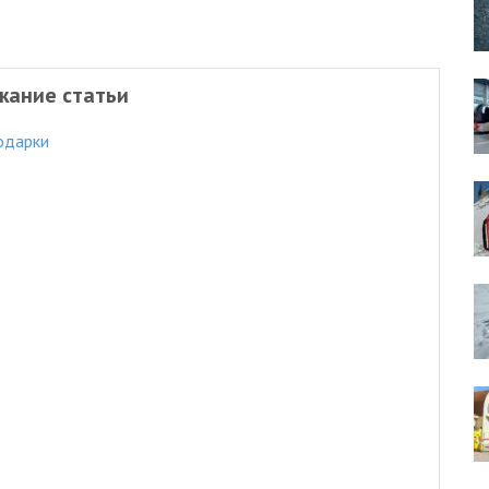
жание статьи
одарки