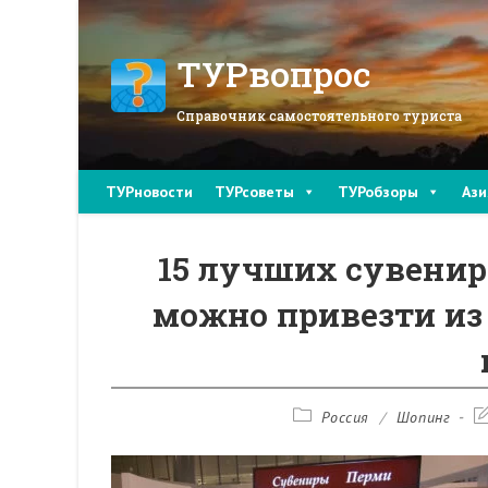
Перейти
к
содержимому
ТУРвопрос
Справочник самостоятельного туриста
ТУРновости
ТУРсоветы
ТУРобзоры
Ази
15 лучших сувенир
можно привезти из
Рубрика
З
Россия
/
Шопинг
записи:
и