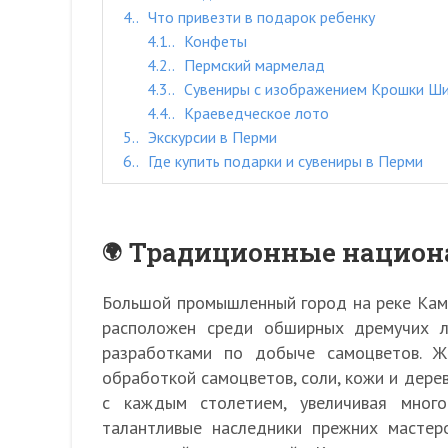
4.
Что привезти в подарок ребенку
4.1.
Конфеты
4.2.
Пермский мармелад
4.3.
Сувениры с изображением Крошки Ш
4.4.
Краеведческое лото
5.
Экскурсии в Перми
6.
Где купить подарки и сувениры в Перми
Традиционные национ
Большой промышленный город на реке Каме
расположен среди обширных дремучих л
разработками по добыче самоцветов. Ж
обработкой самоцветов, соли, кожи и дере
с каждым столетием, увеличивая много
талантливые наследники прежних мастер