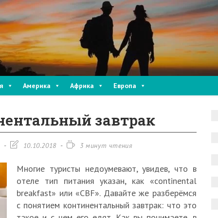
я
Америка
Африка
Европа
инентальный завтрак
Запись
Время
10.10.2018
3 минут чтения
изменена:
чтения:
Многие туристы недоумевают, увидев, что в
отеле тип питания указан, как «continental
breakfast» или «CBF». Давайте же разберёмся
с понятием континентальный завтрак: что это
такое и с чем его едят. Как вы понимаете, в