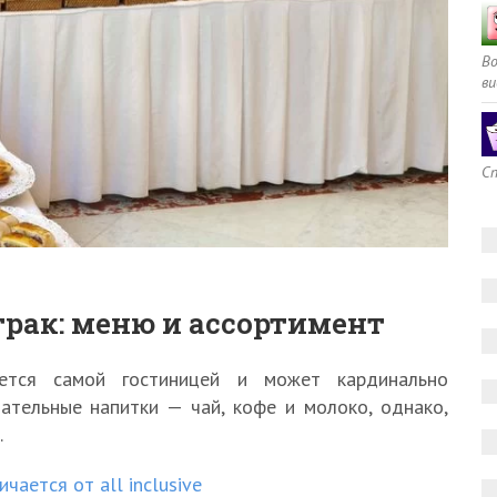
В
ви
Сп
рак: меню и ассортимент
ется самой гостиницей и может кардинально
зательные напитки — чай, кофе и молоко, однако,
.
чается от all inclusive