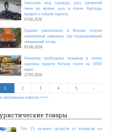
Заползла под одежду: укус ядовитой
змеи во время шоу в отеле Хургады
привёл к гибели туриста
07.06.2026
Здание уничтожено: в Японии сгорел
знаменитый павильон, где поддерживали
священный огонь
03.06.2026
Нехватка свободных лежаков в отеле
сделала туриста богаче почти на 1000
евро
27.05.2026
1
2
3
4
5
›
е актуальные новости =>>>
уристические товары
Топ 15 лучших средств от комаров на