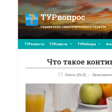
Перейти
к
содержимому
ТУРвопрос
Справочник самостоятельного туриста
ТУРновости
ТУРсоветы
ТУРобзоры
Ази
Что такое конт
Рубрика
Отели [OLD]
/
Проживание
записи: