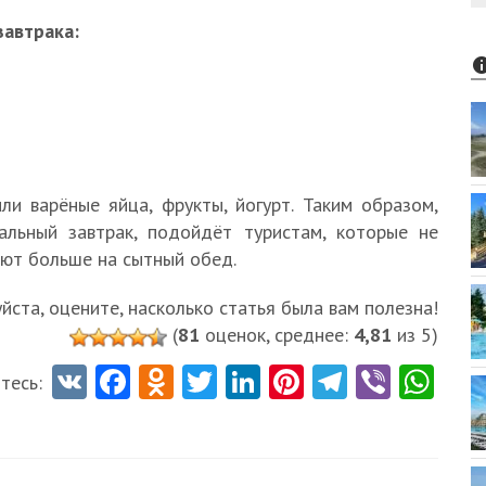
завтрака:
и варёные яйца, фрукты, йогурт. Таким образом,
тальный завтрак, подойдёт туристам, которые не
ают больше на сытный обед.
ста, оцените, насколько статья была вам полезна!
(
81
оценок, среднее:
4,81
из 5)
V
Fa
O
T
Li
Pi
Te
Vi
W
тесь:
K
ce
d
w
nk
nt
le
b
ha
b
n
itt
e
er
gr
er
ts