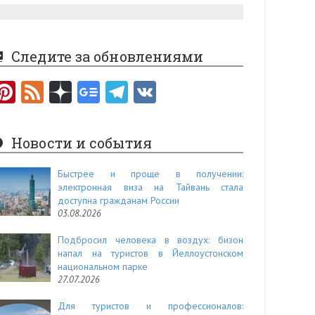
Следите за обновлениями
Pi
F
nt
e
er
e
Новости и события
es
d
t
Быстрее и проще в получении:
электронная виза на Тайвань стала
доступна гражданам России
03.08.2026
Подбросил человека в воздух: бизон
напал на туристов в Йеллоустонском
национальном парке
27.07.2026
Для туристов и профессионалов: