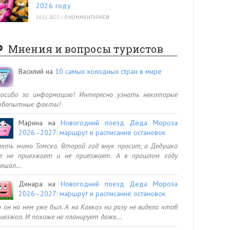
2026 году
14.11.2022
/
0 КОММЕНТАРИЕВ
Мнения и вопросы туристов
Василий
на
10 самых холодных стран в мире
пасибо за информацию! Интересно узнать некоторые
юбопытные факты!
Марина
на
Новогодний поезд Деда Мороза
2026–2027: маршрут и расписание остановок
ять мимо Томска. Второй год внук просит, а Дедушка
се не приезжает и не приезжает. А в прошлом году
бещал…
Динара
на
Новогодний поезд Деда Мороза
2026–2027: маршрут и расписание остановок
 он на нем уже был. А на Кавказ ни разу не видела чтоб
иезжал. И похоже не планирует даже.…