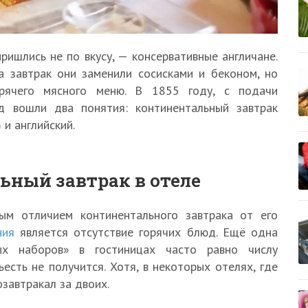
ишлись не по вкусу, — консервативные англичане.
а завтрак они заменили сосисками и беконом, но
орячего мясного меню. В 1855 году, с подачи
од вошли два понятия: континентальный завтрак
и английский.
ьный завтрак в отеле
ым отличием континентального завтрака от его
ния
является отсутствие горячих блюд. Ещё одна
ых наборов» в гостиницах часто равно числу
есть не получится. Хотя, в некоторых отелях, где
озавтракал за двоих.