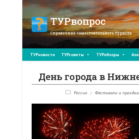
Перейти
к
содержимому
ТУРвопрос
Справочник самостоятельного туриста
ТУРновости
ТУРсоветы
ТУРобзоры
Ази
День города в Нижне
Рубрика
Россия
/
Фестивали и праздни
записи: