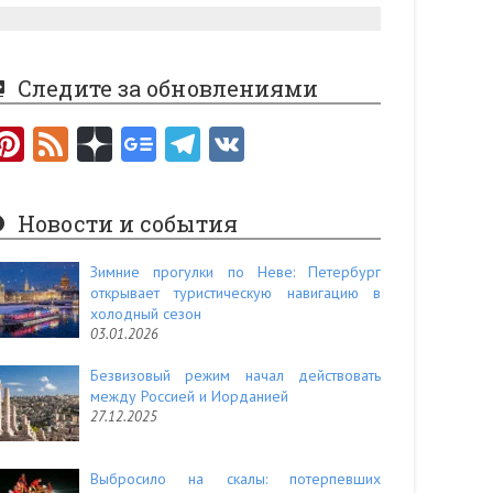
Следите за обновлениями
Pi
F
nt
e
er
e
Новости и события
es
d
t
Зимние прогулки по Неве: Петербург
открывает туристическую навигацию в
холодный сезон
03.01.2026
Безвизовый режим начал действовать
между Россией и Иорданией
27.12.2025
Выбросило на скалы: потерпевших