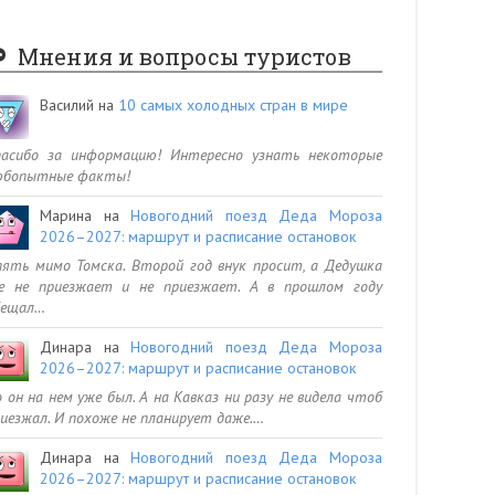
Мнения и вопросы туристов
Василий
на
10 самых холодных стран в мире
пасибо за информацию! Интересно узнать некоторые
юбопытные факты!
Марина
на
Новогодний поезд Деда Мороза
2026–2027: маршрут и расписание остановок
ять мимо Томска. Второй год внук просит, а Дедушка
се не приезжает и не приезжает. А в прошлом году
бещал…
Динара
на
Новогодний поезд Деда Мороза
2026–2027: маршрут и расписание остановок
 он на нем уже был. А на Кавказ ни разу не видела чтоб
иезжал. И похоже не планирует даже.…
Динара
на
Новогодний поезд Деда Мороза
2026–2027: маршрут и расписание остановок