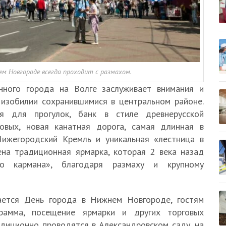
ем Новгороде всегда проходит с размахом.
инного города на Волге заслуживает внимания и
 изобилии сохранившимися в центральном районе.
я для прогулок, банк в стиле древнерусской
ковых, новая канатная дорога, самая длинная в
Нижегородский Кремль и уникальная «лестница в
ена традиционная ярмарка, которая 2 века назад
го кармана», благодаря размаху и крупному
чается День города в Нижнем Новгороде, гостям
грамма, посещение ярмарки и других торговых
диционно проводятся в Александровском саду, на