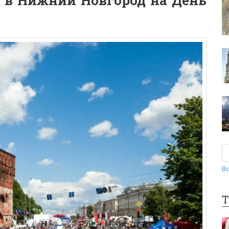
 в Нижний Новгород на День
Вс
Т