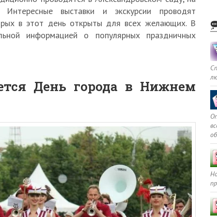
 Интересные выставки и экскурсии проводят
орых в этот день открыты для всех желающих. В
льной информацией о популярных праздничных
С
л
ется День города в Нижнем
Оп
в
о
Но
пр