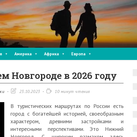
я
Америка
Африка
Европа
м Новгороде в 2026 году
Запись
Время
ки
23.10.2023
10 минут чтения
изменена:
чтения:
В туристических маршрутах по России есть
город с богатейшей историей, своеобразным
характером, древними застройками и
интересными перспективами. Это Нижний
Новгород. С широким размахом здесь