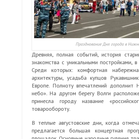
Празднование Дня города в Нижн
Древняя, полная событий, история стар
знакомства с уникальными постройками, в
Среди которых: комфортная набережна
архитектуры, усадьба купцов Рукавишни
Европе. Полноту впечатлений дополнит 
небо». На другом берегу Волги располож
принесла городу название «российско
товарообороту.
В теплые августовские дни, когда отме
предлагается большая концертная про
площадок. Основные народные гуляния тра