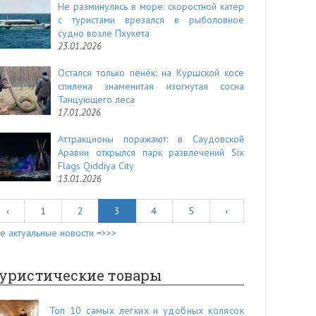
Не разминулись в море: скоростной катер
с туристами врезался в рыболовное
судно возле Пхукета
23.01.2026
Остался только пенёк: на Куршской косе
спилена знаменитая изогнутая сосна
Танцующего леса
17.01.2026
Аттракционы поражают: в Саудовской
Аравии открылся парк развлечений Six
Flags Qiddiya City
13.01.2026
‹
1
2
3
4
5
›
е актуальные новости =>>>
уристические товары
Топ 10 самых легких и удобных колясок