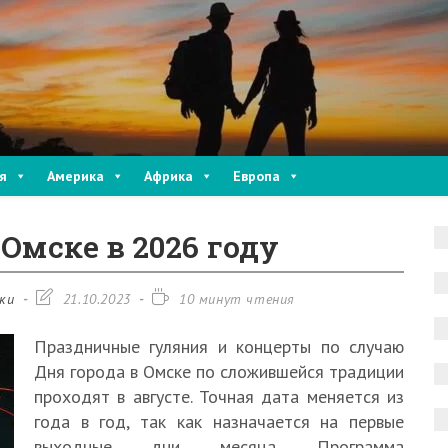
я
Америка
Африка
Европа
 Омске в 2026 году
Запись
Время
ки
21.10.2023
10 минут чтения
изменена:
чтения:
Праздничные гуляния и концерты по случаю
Дня города в Омске по сложившейся традиции
проходят в августе. Точная дата меняется из
года в год, так как назначается на первые
выходные дни месяца. Программа