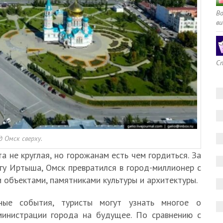
В
ви
Сп
д Омск сверху.
а не круглая, но горожанам есть чем гордиться. За
гу Иртыша, Омск превратился в город-миллионер с
объектами, памятниками культуры и архитектуры.
ные события, туристы могут узнать многое о
министрации города на будущее. По сравнению с