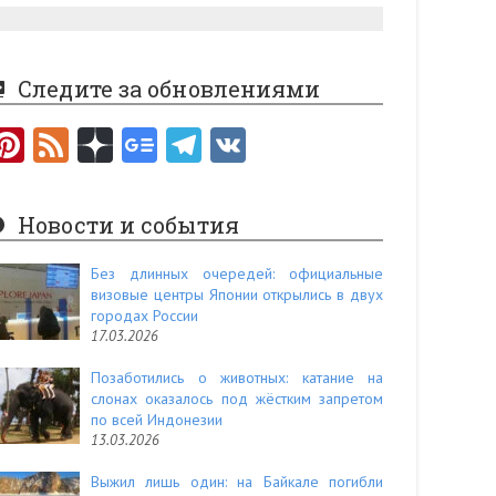
Следите за обновлениями
Pi
F
nt
e
er
e
Новости и события
es
d
t
Без длинных очередей: официальные
визовые центры Японии открылись в двух
городах России
17.03.2026
Позаботились о животных: катание на
слонах оказалось под жёстким запретом
по всей Индонезии
13.03.2026
Выжил лишь один: на Байкале погибли