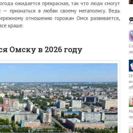
погода ожидается прекрасная, так что люди смогут
ё — признаться в любви своему мегаполису. Ведь
бережному отношению горожан Омск развивается,
все краше.
С
ся Омску в 2026 году
л
Оп
в
о
Но
пр