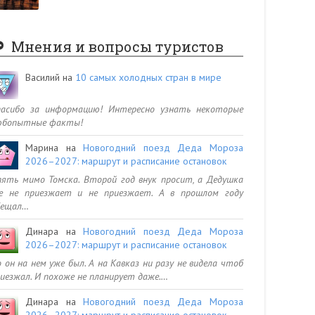
Мнения и вопросы туристов
Василий
на
10 самых холодных стран в мире
пасибо за информацию! Интересно узнать некоторые
юбопытные факты!
Марина
на
Новогодний поезд Деда Мороза
2026–2027: маршрут и расписание остановок
ять мимо Томска. Второй год внук просит, а Дедушка
се не приезжает и не приезжает. А в прошлом году
бещал…
Динара
на
Новогодний поезд Деда Мороза
2026–2027: маршрут и расписание остановок
 он на нем уже был. А на Кавказ ни разу не видела чтоб
иезжал. И похоже не планирует даже.…
Динара
на
Новогодний поезд Деда Мороза
2026–2027: маршрут и расписание остановок