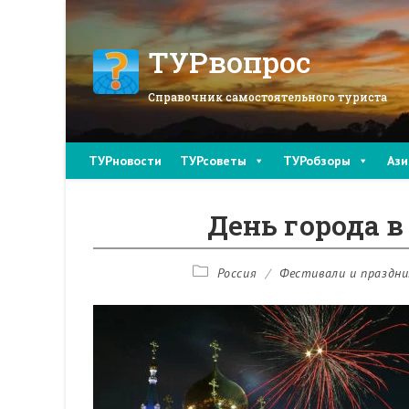
Перейти
к
содержимому
ТУРвопрос
Справочник самостоятельного туриста
ТУРновости
ТУРсоветы
ТУРобзоры
Ази
День города в
Рубрика
Россия
/
Фестивали и праздни
записи: