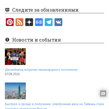
Следите за обновлениями
Pi
F
nt
e
er
e
Новости и события
es
d
t
Диснейленд встретил миллиардного посетителя
07.08.2026
Быстрее и проще в получении: электронная виза на Тайвань стала
доступна гражданам России