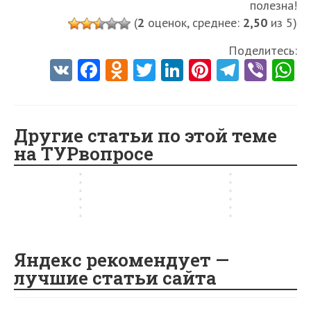
х
г
полезна!
ь
р
Ш
в
а
2
е
д
о
т
т
о
и
и
(
2
оценок, среднее:
2,50
из 5)
а
м
р
7
н
2
д
н
у
д
ч
ж
р
а
о
:
и
0
2
о
Поделитесь:
р
2
е
е
м
р
к
м
я
2
0
п
V
Fa
O
T
Li
Pi
Te
Vi
и
0
м
в
-
т
Е
а
в
7
2
р
с
2
з
2
э
е
K
ce
d
w
nk
nt
le
b
h
в
р
Д
в
7
о
т
7
а
0
л
2
р
ш
у
М
в
п
b
n
itt
e
er
gr
er
t
о
:
н
2
ь
0
о
р
б
о
Е
л
в
ч
я
7
-
o
o
er
dI
es
2
a
Другие статьи по этой теме
п
у
а
с
г
я
н
т
т
г
Ш
7
на ТУРвопросе
ы
т
е
к
и
o
kl
n
t
ж
m
а
о
ь
о
е
г
…
…
,
в
п
и
…
…
с
k
as
д
й
о
…
е
т
и
я
у
х
д
sn
е
…
е
а
ik
i
Яндекс рекомендует —
лучшие статьи сайта