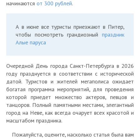
ч
о
в
т
начинаются
от 300 рублей
.
ы
к
0
к
т
ш
е
О
в
о
т
2
о
м
и
з
А
ф
т
-
7
т
е
х
д
Э
Г
е
к
П
г
м
А в июне все туристы приезжают в Питер,
т
р
Д
в
д
в
р
е
о
е
и
чтобы посмотреть грандиозный
праздник
о
е
2
е
р
ы
т
д
т
т
Алые паруса
ж
д
0
о
а
т
е
у
и
ь
д
а
2
т
л
ы
р
—
т
Н
е
М
6
м
О
е
д
б
ч
ь
о
О
с
о
г
е
т
2
Очередной День города Санкт-Петербурга в 2026
л
у
т
Н
в
т
т
р
о
т
д
0
году празднуется в соответствии с исторической
я
р
о
о
ы
д
в
о
д
и
ы
2
р
г
п
в
датой. Туристов и жителей мегаполиса ожидает
й
ы
е
з
у
т
х
7
о
е
о
ы
г
х
богатая программа мероприятий, для проведения
н
а
:
ь
н
г
с
н
с
й
о
в
которой приедет множество актеров, певцов и
с
2
о
Н
а
о
с
а
м
г
д
Е
к
0
танцоров. Полный памятными местами, элегантный
г
о
Н
д
и
Н
о
о
2
г
и
2
р
в
о
а
город на Неве, как всегда очарует всех красотой и
й
о
т
д
0
и
х
6
а
ы
в
:
масштабом праздника.
с
в
р
в
2
п
я
–
н
й
ы
ч
к
ы
е
П
7
т
р
2
и
г
й
е
Пожалуйста, оцените, насколько статья была вам
и
й
т
а
в
е
м
0
ч
о
г
с