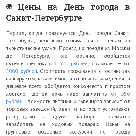
Цены на День города в
Санкт-Петербурге
Период, когда празднуется День города Санкт-
Петербурга, несколько отличается по ценам на
туристические услуги. Проезд на поезде из Москвы
до Петербурга, как обычно, обойдется
путешественнику
в 1 500 рублей
, а самолет — от
Н
о
2000 рублей
. Стоимость проживания в гостиницах
К
К
в
варьируется, в зависимости от класса заведения, а
а
О
р
о
дешевле всего обойдется койко-место в простом
к
т
ы
Т
г
Р
хостеле, где за ночь надо заплатить
от 350
и
д
м
о
о
а
е
ы
рублей
. Стоимость питания и сувениров зависит от
в
п
д
м
Е
с
х
м
торговых заведений, одни из которых устраивают
1
н
а
г
т
в
а
К
распродажи, а другие наоборот стремятся
5
и
д
и
р
С
е
а
л
й
заработать на ходовых товарах. Цены на
а
п
а
а
в
К
к
у
п
н
групповые обзорные экскурсии по городу
е
н
н
2
а
о