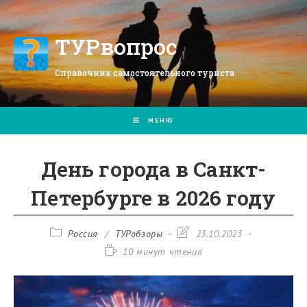
Перейти
к
содержимому
ТУРвопрос
Справочник самостоятельного туриста
МЕНЮ
День города в Санкт-
Петербурге в 2026 году
Рубрика
Запись
Россия
/
ТУРобзоры
23.10.2023
записи:
изменена:
Время
10 минут чтения
чтения: