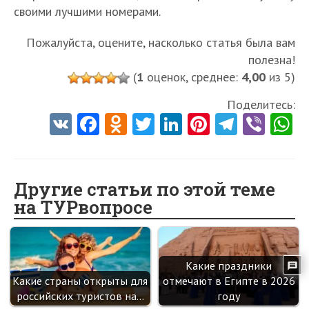
своими лучшими номерами.
Пожалуйста, оцените, насколько статья была вам
полезна!
(
1
оценок, среднее:
4,00
из 5)
Поделитесь:
V
Fa
O
T
Li
Pi
Te
Vi
K
ce
d
w
nk
nt
le
b
h
b
n
itt
e
er
gr
er
t
o
o
er
dI
es
a
Другие статьи по этой теме
на ТУРвопросе
o
kl
n
t
m
k
as
sn
Какие праздники
ik
Какие страны открыты для
отмечают в Египте в 2026
i
российских туристов на…
году