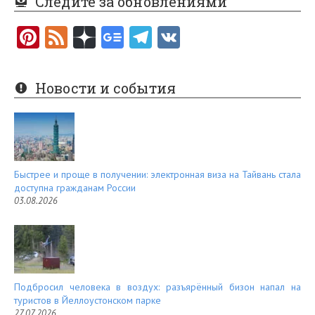
Следите за обновлениями
Pi
F
nt
e
er
e
Новости и события
es
d
t
Быстрее и проще в получении: электронная виза на Тайвань стала
доступна гражданам России
03.08.2026
Подбросил человека в воздух: разъярённый бизон напал на
туристов в Йеллоустонском парке
27.07.2026