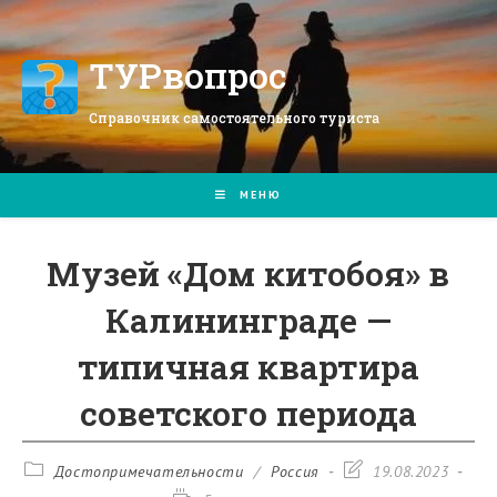
Перейти
к
содержимому
ТУРвопрос
Справочник самостоятельного туриста
МЕНЮ
Музей «Дом китобоя» в
Калининграде —
типичная квартира
советского периода
Рубрика
Запись
Достопримечательности
/
Россия
19.08.2023
записи:
изменена: