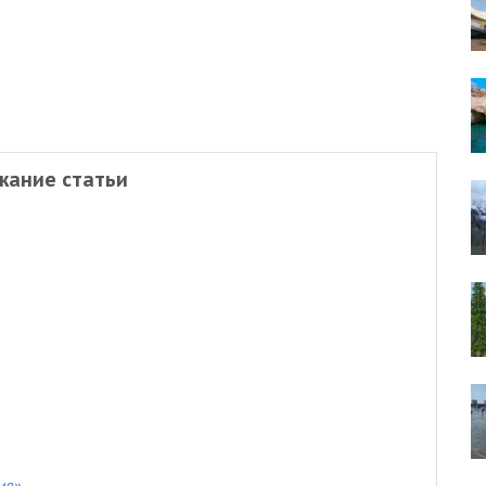
жание статьи
ия»