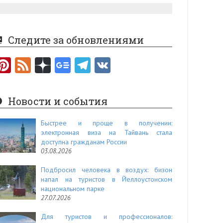
Следите за обновлениями
Pi
F
nt
e
er
e
Новости и события
es
d
t
Быстрее и проще в получении:
электронная виза на Тайвань стала
доступна гражданам России
03.08.2026
Подбросил человека в воздух: бизон
напал на туристов в Йеллоустонском
национальном парке
27.07.2026
Для туристов и профессионалов: