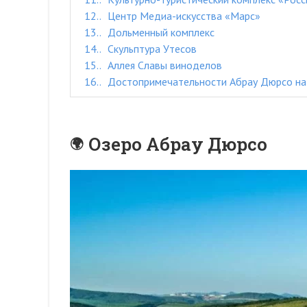
12.
Центр Медиа-искусства «Марс»
13.
Дольменный комплекс
14.
Скульптура Утесов
15.
Аллея Славы виноделов
16.
Достопримечательности Абрау Дюрсо на
Озеро Абрау Дюрсо