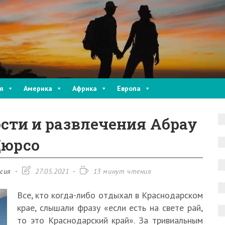
я
Америка
Африка
Европа
сти и развлечения Абрау
юрсо
Запись
Время
ссия
27.05.2021
13 минут чтения
изменена:
чтения:
Все, кто когда-либо отдыхал в Краснодарском
крае, слышали фразу «если есть на свете рай,
то это Краснодарский край». За тривиальным