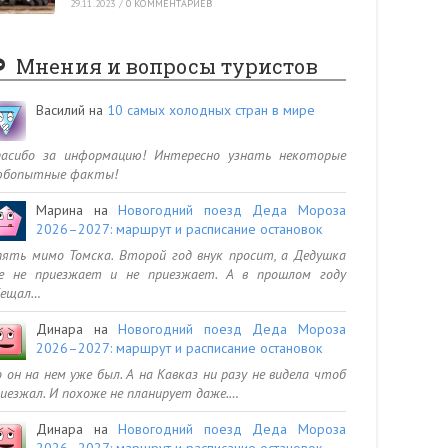
29.11.2023
/
0 КОММЕНТАРИЕВ
Мнения и вопросы туристов
Василий
на
10 самых холодных стран в мире
пасибо за информацию! Интересно узнать некоторые
юбопытные факты!
Марина
на
Новогодний поезд Деда Мороза
2026–2027: маршрут и расписание остановок
ять мимо Томска. Второй год внук просит, а Дедушка
се не приезжает и не приезжает. А в прошлом году
бещал…
Динара
на
Новогодний поезд Деда Мороза
2026–2027: маршрут и расписание остановок
 он на нем уже был. А на Кавказ ни разу не видела чтоб
иезжал. И похоже не планирует даже.…
Динара
на
Новогодний поезд Деда Мороза
2026–2027: маршрут и расписание остановок