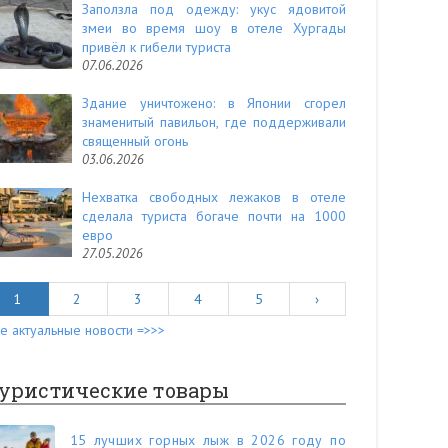
Заползла под одежду: укус ядовитой
змеи во время шоу в отеле Хургады
привёл к гибели туриста
07.06.2026
Здание уничтожено: в Японии сгорел
знаменитый павильон, где поддерживали
священный огонь
03.06.2026
Нехватка свободных лежаков в отеле
сделала туриста богаче почти на 1000
евро
27.05.2026
1
2
3
4
5
›
е актуальные новости =>>>
уристические товары
15 лучших горных лыж в 2026 году по