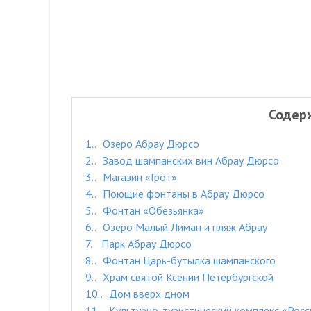
Содер
1.
Озеро Абрау Дюрсо
2.
Завод шампанских вин Абрау Дюрсо
3.
Магазин «Грот»
4.
Поющие фонтаны в Абрау Дюрсо
5.
Фонтан «Обезьянка»
6.
Озеро Малый Лиман и пляж Абрау
7.
Парк Абрау Дюрсо
8.
Фонтан Царь-бутылка шампанского
9.
Храм святой Ксении Петербургской
10.
Дом вверх дном
11.
Культурно-туристический комплекс «Росс