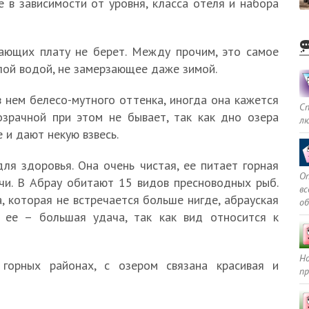
 в зависимости от уровня, класса отеля и набора
ающих плату не берет. Между прочим, это самое
плой водой, не замерзающее даже зимой.
в нем белесо-мутного оттенка, иногда она кажется
С
озрачной при этом не бывает, так как дно озера
л
 и дают некую взвесь.
ля здоровья. Она очень чистая, ее питает горная
Оп
чи. В Абрау обитают 15 видов пресноводных рыб.
в
 которая не встречается больше нигде, абрауская
о
ть ее – большая удача, так как вид относится к
Но
 горных районах, с озером связана красивая и
пр