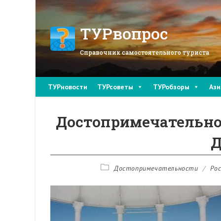
Перейти
к
содержимому
ТУРвопрос
Справочник самостоятельного туриста
ТУРновости
ТУРсоветы
ТУРобзоры
Ази
Достопримечательно
Д
Рубрика
Достопримечательности
/
Ро
записи: