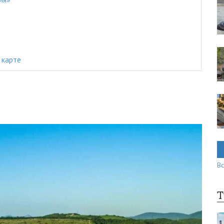
 карте
Вс
Т