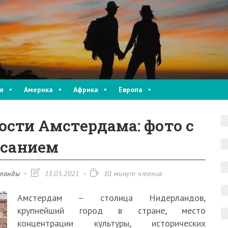
я
Америка
Африка
Европа
сти Амстердама: фото с
исанием
Запись
Время
ланды
13.05.2021
10 минут чтения
изменена:
чтения:
Амстердам – столица Нидерландов,
крупнейший город в стране, место
концентрации культуры, исторических