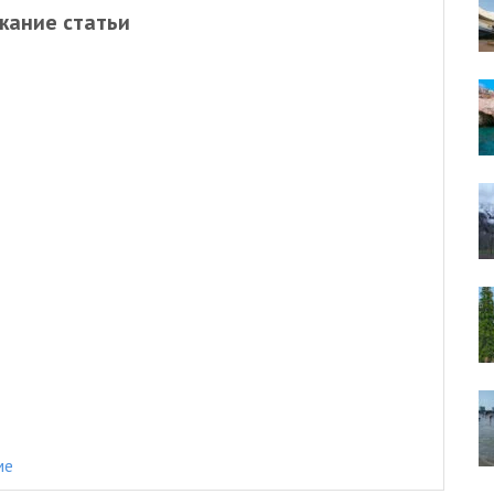
жание статьи
ме