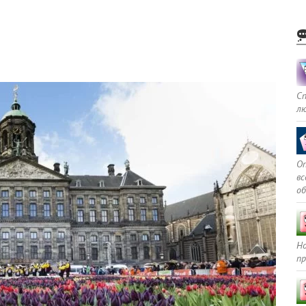
С
л
Оп
в
о
Но
пр