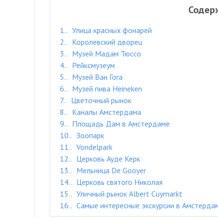
Содер
1.
Улица красных фонарей
2.
Королевский дворец
3.
Музей Мадам Тюссо
4.
Рейксмузеум
5.
Музей Ван Гога
6.
Музей пива Heineken
7.
Цветочный рынок
8.
Каналы Амстердама
9.
Площадь Дам в Амстердаме
10.
Зоопарк
11.
Vondelpark
12.
Церковь Ауде Керк
13.
Мельница De Gooyer
14.
Церковь святого Николая
15.
Уличный рынок Albert Cuymarkt
16.
Самые интересные экскурсии в Амстерда