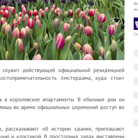
В
ви
Сп
т служит действующей официальной резиденцией
достопримечательность Амстердама, куда стоит
ть в королевские апартаменты. В обычные дни он
лишь во время официальных церемоний доступ во
, рассказывают об истории здания, приглашают
шью и классикой. В просторных залах выставлены