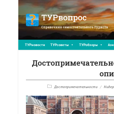
Перейти
к
содержимому
ТУРвопрос
Справочник самостоятельного туриста
ТУРновости
ТУРсоветы
ТУРобзоры
Ази
Достопримечательно
оп
Рубрика
Достопримечательности
/
Нидер
записи: