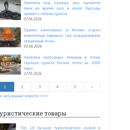
Заползла под одежду: укус ядовитой
змеи во время шоу в отеле Хургады
привёл к гибели туриста
07.06.2026
Здание уничтожено: в Японии сгорел
знаменитый павильон, где поддерживали
священный огонь
03.06.2026
Нехватка свободных лежаков в отеле
сделала туриста богаче почти на 1000
евро
27.05.2026
1
2
3
4
5
›
е актуальные новости =>>>
уристические товары
Топ 10 лучших туристических ножей в