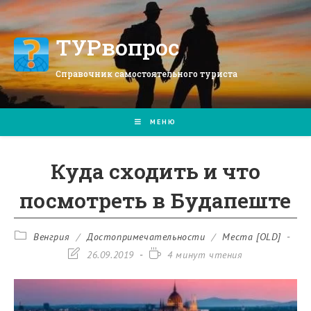
Перейти
к
содержимому
ТУРвопрос
Справочник самостоятельного туриста
МЕНЮ
Куда сходить и что
посмотреть в Будапеште
Рубрика
Венгрия
/
Достопримечательности
/
Места [OLD]
записи:
Запись
Время
26.09.2019
4 минут чтения
изменена:
чтения: