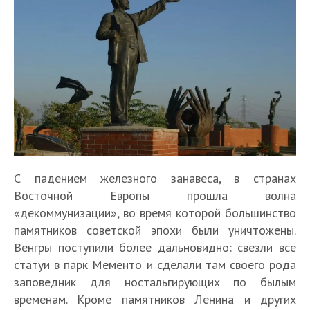
5
н
е
з
а
Ш
к
а
С падением железного занавеса, в странах
о
Ш
р
Восточной Европы прошла волна
н
а
м
«декоммунизации», во время которой большинство
Е
н
р
-
памятников советской эпохи были уничтожены.
с
О
О
ы
м
э
т
т
Венгры поступили более дальновидно: свезли все
б
х
-
л
О
ь
д
статуи в парк Мементо и сделали там своего рода
1
з
в
э
ь
б
л
ы
0
заповедник для ностальгирующих по былым
о
е
л
-
з
и
х
о
р
щ
временам. Кроме памятников Ленина и других
ь
Ш
о
к
в