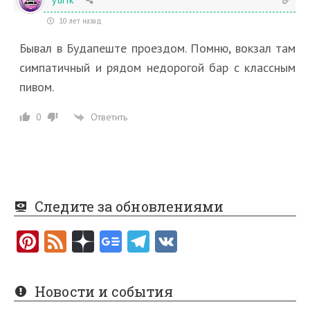
10 лет назад
Бывал в Будапеште проездом. Помню, вокзал там
симпатичный и рядом недорогой бар с классным
пивом.
Ответить
0
Следите за обновлениями
Pi
F
nt
e
er
e
Новости и события
es
d