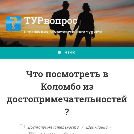
Перейти
к
содержимому
ТУРвопрос
Справочник самостоятельного туриста
МЕНЮ
Что посмотреть в
Коломбо из
достопримечательностей
?
Рубрика
Достопримечательности
/
Шри-Ланка
записи: