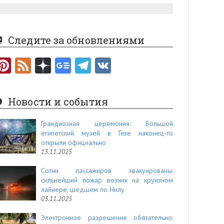
Следите за обновлениями
Pi
F
nt
e
er
e
Новости и события
es
d
t
Грандиозная церемония: Большой
египетский музей в Гизе наконец-то
открыли официально
13.11.2025
Сотни пассажиров эвакуированы:
сильнейший пожар возник на круизном
лайнере, шедшем по Нилу
03.11.2025
Электронное разрешение обязательно: