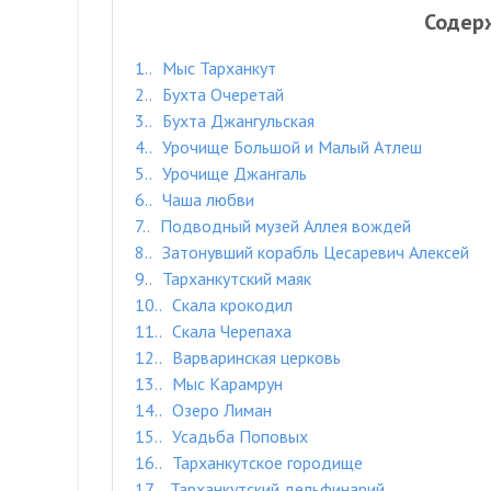
Содер
1.
Мыс Тарханкут
2.
Бухта Очеретай
3.
Бухта Джангульская
4.
Урочище Большой и Малый Атлеш
5.
Урочище Джангаль
6.
Чаша любви
7.
Подводный музей Аллея вождей
8.
Затонувший корабль Цесаревич Алексей
9.
Тарханкутский маяк
10.
Скала крокодил
11.
Скала Черепаха
12.
Варваринская церковь
13.
Мыс Карамрун
14.
Озеро Лиман
15.
Усадьба Поповых
16.
Тарханкутское городище
17.
Тарханкутский дельфинарий