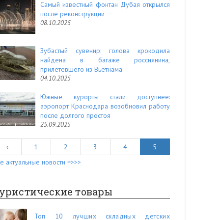
Самый известный фонтан Дубая открылся
после реконструкции
08.10.2025
Зубастый сувенир: голова крокодила
найдена в багаже россиянина,
прилетевшего из Вьетнама
04.10.2025
Южные курорты стали доступнее:
аэропорт Краснодара возобновил работу
после долгого простоя
25.09.2025
‹
1
2
3
4
5
е актуальные новости =>>>
уристические товары
Топ 10 лучших складных детских