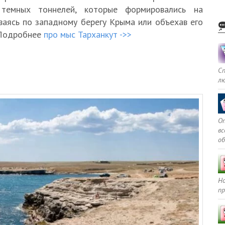
, темных тоннелей, которые формировались на
ваясь по западному берегу Крыма или объехав его
. Подробнее
про мыс Тарханкут ->>
С
л
Оп
в
о
Но
пр