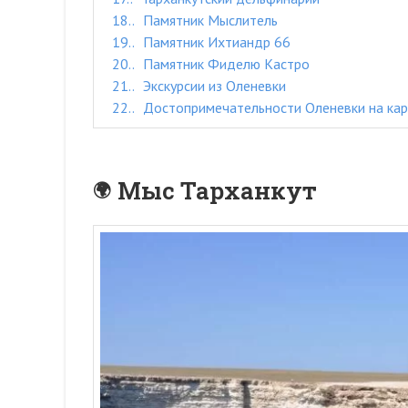
18.
Памятник Мыслитель
19.
Памятник Ихтиандр 66
20.
Памятник Фиделю Кастро
21.
Экскурсии из Оленевки
22.
Достопримечательности Оленевки на ка
Мыс Тарханкут