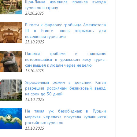
Шри-Ланка изменила правила въезда
туристов в страну
27.10.2025
В гости к фараону: гробница Аменхотепа
III в Египте вновь открылась для
посещения туристами
23.10.2025
Питался грибами и шишками:
потерявшийся в уральском лесу турист
сам вышел к людям через неделю
17.10.2025
Упрощённый режим в действии: Китай
разрешил россиянам безвизовый въезд
на срок до 30 дней
15.10.2025
Не такая уж безобидная: в Турции
морская черепаха покусала купавшихся
российских туристов
13.10.2025