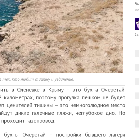
В
ви
Сп
 тех, кто любит тишину и уединение.
ить в Оленевке в Крыму – это бухта Очеретай.
2 километрах, поэтому прогулка пешком не будет
ает ценителей тишины – это немноголюдное место
йдут дикие галечные пляжи, неглубокое дно. Но
у проходит газопровод.
у бухты Очеретай – постройки бывшего лагеря