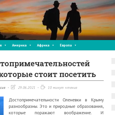
я
Америка
Африка
Европа
стопримечательностей
которые стоит посетить
Запись
Время
сия
29.06.2021
10 минут чтения
изменена:
чтения:
Достопримечательности Оленевки в Крыму
разнообразны. Это и природные образования,
которые поражают воображение. И