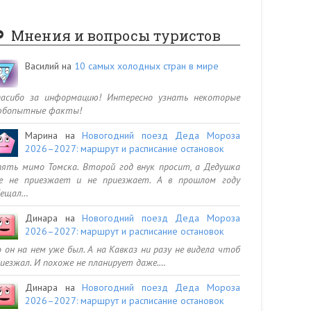
Мнения и вопросы туристов
Василий
на
10 самых холодных стран в мире
пасибо за информацию! Интересно узнать некоторые
юбопытные факты!
Марина
на
Новогодний поезд Деда Мороза
2026–2027: маршрут и расписание остановок
ять мимо Томска. Второй год внук просит, а Дедушка
се не приезжает и не приезжает. А в прошлом году
бещал…
Динара
на
Новогодний поезд Деда Мороза
2026–2027: маршрут и расписание остановок
 он на нем уже был. А на Кавказ ни разу не видела чтоб
иезжал. И похоже не планирует даже.…
Динара
на
Новогодний поезд Деда Мороза
2026–2027: маршрут и расписание остановок