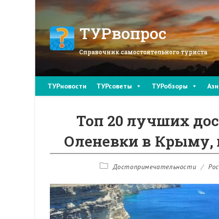
Перейти
к
содержимому
ТУРвопрос
Справочник самостоятельного туриста
ТУРновости
ТУРсоветы
ТУРобзоры
Ази
Топ 20 лучших до
Оленевки в Крыму, 
Рубрика
Достопримечательности
/
Рос
записи: