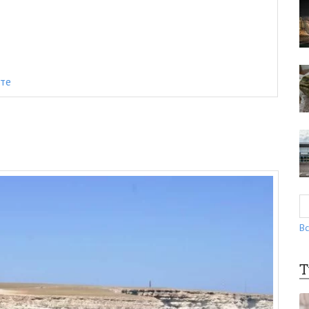
рте
Вс
Т