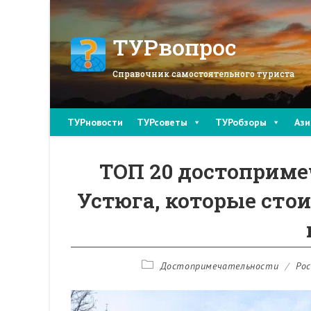
Перейти
к
содержимому
ТУРвопрос
Справочник самостоятельного туриста
ТУРновости
ТУРсоветы
ТУРобзоры
Ази
ТОП 20 достоприме
Устюга, которые стои
Рубрика
Достопримечательности
/
Рос
записи: