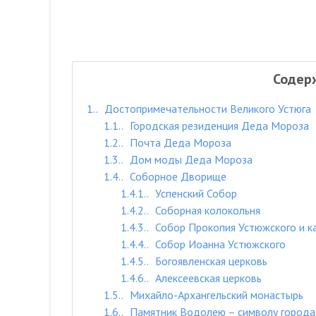
Содер
1.
Достопримечательности Великого Устюга
1.1.
Городская резиденция Деда Мороза
1.2.
Почта Деда Мороза
1.3.
Дом моды Деда Мороза
1.4.
Соборное Дворище
1.4.1.
Успенский Собор
1.4.2.
Соборная колокольня
1.4.3.
Собор Прокопия Устюжского и к
1.4.4.
Собор Иоанна Устюжского
1.4.5.
Богоявленская церковь
1.4.6.
Алексеевская церковь
1.5.
Михайло-Архангельский монастырь
1.6.
Памятник Водолею – символу города