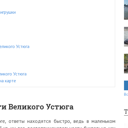
игрушки
еликого Устюга
икого Устюга
на карте
Вс
и Великого Устюга
Т
ге, ответы находятся быстро, ведь в маленьком