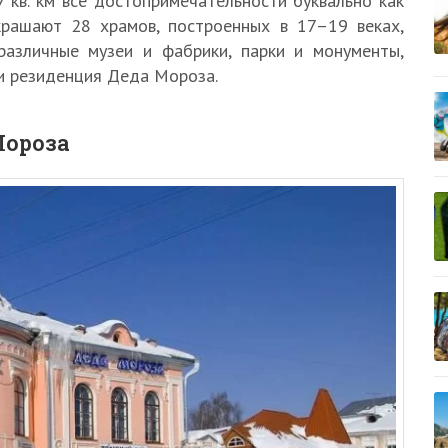
 кв. км все достопримечательности буквально как
крашают 28 храмов, построенных в 17–19 веках,
различные музеи и фабрики, парки и монументы,
и резиденция Деда Мороза.
Мороза