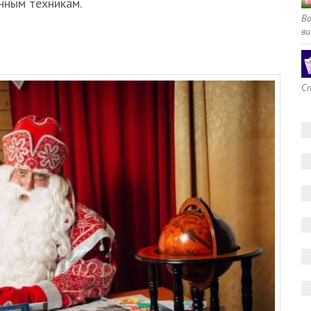
нным техникам.
В
ви
Сп