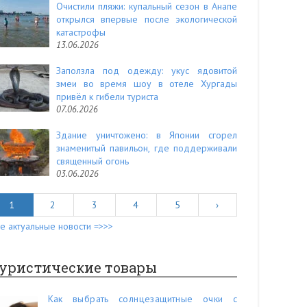
Очистили пляжи: купальный сезон в Анапе
открылся впервые после экологической
катастрофы
13.06.2026
Заползла под одежду: укус ядовитой
змеи во время шоу в отеле Хургады
привёл к гибели туриста
07.06.2026
Здание уничтожено: в Японии сгорел
знаменитый павильон, где поддерживали
священный огонь
03.06.2026
1
2
3
4
5
›
е актуальные новости =>>>
уристические товары
Как выбрать солнцезащитные очки с