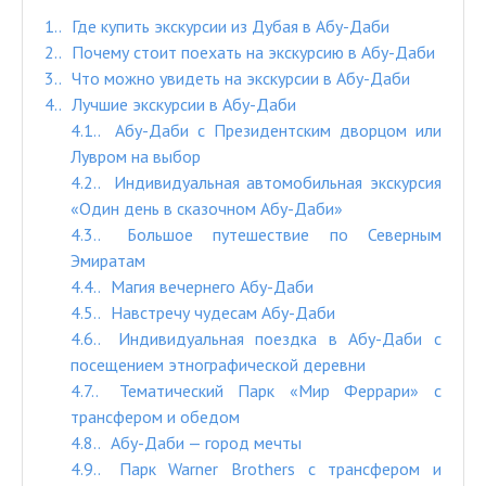
1.
Где купить экскурсии из Дубая в Абу-Даби
2.
Почему стоит поехать на экскурсию в Абу-Даби
3.
Что можно увидеть на экскурсии в Абу-Даби
4.
Лучшие экскурсии в Абу-Даби
4.1.
Абу-Даби с Президентским дворцом или
Лувром на выбор
4.2.
Индивидуальная автомобильная экскурсия
«Один день в сказочном Абу-Даби»
4.3.
Большое путешествие по Северным
Эмиратам
4.4.
Магия вечернего Абу-Даби
4.5.
Навстречу чудесам Абу-Даби
4.6.
Индивидуальная поездка в Абу-Даби с
посещением этнографической деревни
4.7.
Тематический Парк «Мир Феррари» с
трансфером и обедом
4.8.
Абу-Даби — город мечты
4.9.
Парк Warner Brothers с трансфером и