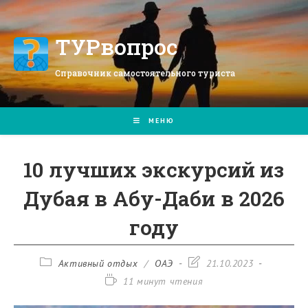
Перейти
к
содержимому
ТУРвопрос
Справочник самостоятельного туриста
МЕНЮ
10 лучших экскурсий из
Дубая в Абу-Даби в 2026
году
Рубрика
Запись
Активный отдых
/
ОАЭ
21.10.2023
записи:
изменена:
Время
11 минут чтения
чтения: