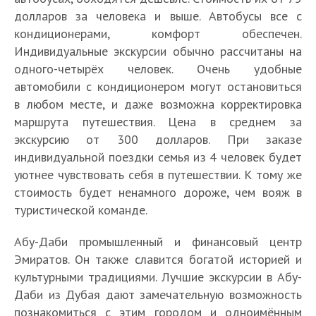
долларов за человека и выше. Автобусы все с
кондиционерами, комфорт обеспечен.
К
Индивидуальные экскурсии обычно рассчитаны на
а
одного-четырёх человек. Очень удобные
к
П
М
автомобили с кондиционером могут остановиться
М
и
а
Л
е
в любом месте, и даже возможна корректировка
е
е
р
у
ч
маршрута путешествия. Цена в среднем за
ч
с
1
к
ч
е
2
Д
экскурсию от 300 долларов. При заказе
е
т
5
а
ш
т
0
у
т
р
л
индивидуальной поездки семья из 4 человек будет
т
и
ь
г
Л
б
ь
а
у
т
е
уютнее чувствовать себя в путешествии. К тому же
К
К
л
е
а
ш
н
ч
р
п
стоимость будет ненамного дороже, чем вояж в
у
у
а
г
й
е
ы
ш
а
а
туристической команде.
л
д
в
о
и
й
о
и
к
р
Ш
а
П
н
л
л
х
т
х
ц
к
а
с
Абу-Даби промышленный и финансовый центр
а
ы
е
и
а
к
э
и
и
р
х
р
х
Эмиратов. Он также славится богатой историей и
н
А
З
р
к
о
а
и
о
к
д
д
б
культурными традициями. Лучшие экскурсии в Абу-
а
ы
с
н
т
ф
д
а
о
в
у
Даби из Дубая дают замечательную возможность
й
т
к
о
т
—
и
т
с
Д
-
д
ы
у
познакомиться с этим городом и одноимённым
в
р