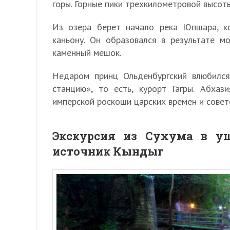
горы. Горные пики трехкилометровой высоты
Из озера берет начало река Юпшара, к
каньону. Он образовался в результате м
каменный мешок.
Недаром принц Ольденбургский влюбился
станцию», то есть, курорт Гагры. Абха
имперской роскоши царских времен и совет
Экскурсия из Сухума в у
источник Кындыг