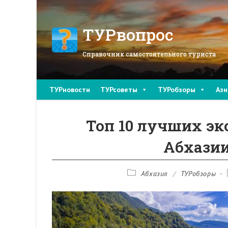
Перейти
к
содержимому
ТУРвопрос
Справочник самостоятельного туриста
ТУРновости
ТУРсоветы
ТУРобзоры
Ази
Топ 10 лучших эк
Абхазии
Рубрика
Абхазия
/
ТУРобзоры
записи: