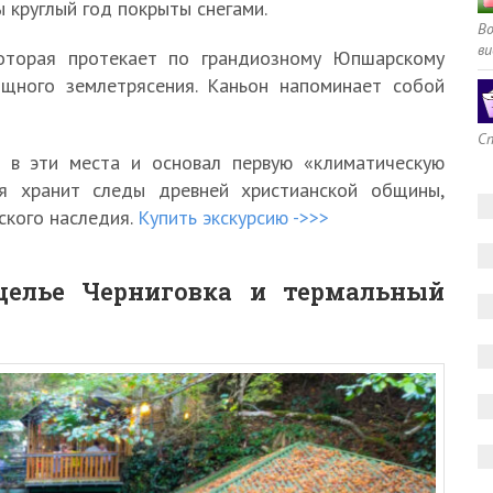
 круглый год покрыты снегами.
В
ви
оторая протекает по грандиозному Юпшарскому
ощного землетрясения. Каньон напоминает собой
Сп
 в эти места и основал первую «климатическую
зия хранит следы древней христианской общины,
ского наследия.
Купить экскурсию ->>>
щелье Черниговка и термальный