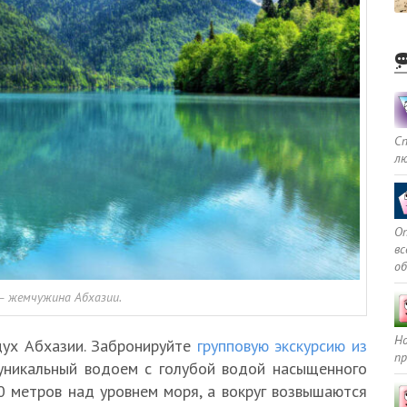
С
л
Оп
в
о
— жемчужина Абхазии.
Но
дух Абхазии. Забронируйте
групповую экскурсию из
пр
уникальный водоем с голубой водой насыщенного
0 метров над уровнем моря, а вокруг возвышаются