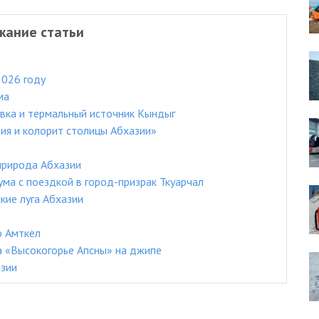
жание статьи
2026 году
ма
овка и термальный источник Кындыг
ия и колорит столицы Абхазии»
природа Абхазии
ума с поездкой в город-призрак Ткуарчал
кие луга Абхазии
о Амткел
а «Высокогорье Апсны» на джипе
азии