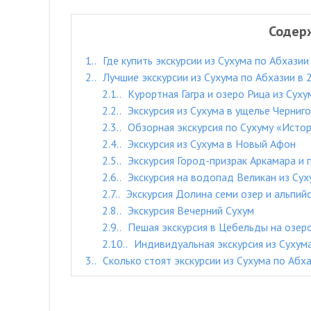
Содер
1.
Где купить экскурсии из Сухума по Абхазии
2.
Лучшие экскурсии из Сухума по Абхазии в 
2.1.
Курортная Гагра и озеро Рица из Суху
2.2.
Экскурсия из Сухума в ущелье Черниг
2.3.
Обзорная экскурсия по Сухуму «Истор
2.4.
Экскурсия из Сухума в Новый Афон
2.5.
Экскурсия Город-призрак Аркамара и 
2.6.
Экскурсия на водопад Великан из Сух
2.7.
Экскурсия Долина семи озер и альпийс
2.8.
Экскурсия Вечерний Сухум
2.9.
Пешая экскурсия в Цебельды на озер
2.10.
Индивидуальная экскурсия из Сухум
3.
Сколько стоят экскурсии из Сухума по Абх