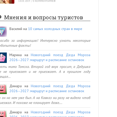
18.08.2019
/
0 КОММЕНТАРИЕВ
Мнения и вопросы туристов
Василий
на
10 самых холодных стран в мире
пасибо за информацию! Интересно узнать некоторые
юбопытные факты!
Марина
на
Новогодний поезд Деда Мороза
2026–2027: маршрут и расписание остановок
ять мимо Томска. Второй год внук просит, а Дедушка
се не приезжает и не приезжает. А в прошлом году
бещал…
Динара
на
Новогодний поезд Деда Мороза
2026–2027: маршрут и расписание остановок
 он на нем уже был. А на Кавказ ни разу не видела чтоб
иезжал. И похоже не планирует даже.…
Динара
на
Новогодний поезд Деда Мороза
2026–2027: маршрут и расписание остановок