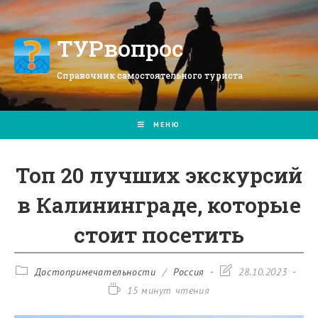
Перейти
к
содержимому
ТУРвопрос
Справочник самостоятельного туриста
МЕНЮ
Топ 20 лучших экскурсий
в Калининграде, которые
стоит посетить
Рубрика
Запись
Достопримечательности
/
Россия
28.10.2023
записи:
изменена:
Время
15 минут чтения
чтения: