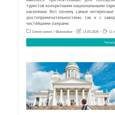
туристов колоритными национальными парк
населения. Вот почему самые интересные
достопримечательностями, так и с зав
чистейшими озёрами.
Рубрика
Запись
Время
Самое-самое
/
Финляндия
13.05.2026
11 
записи:
изменена:
чтения
Читат