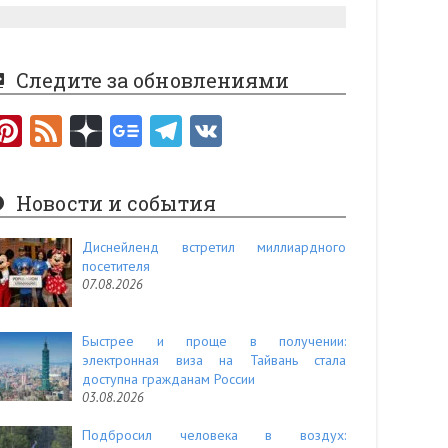
Следите за обновлениями
Pi
F
nt
e
er
e
Новости и события
es
d
t
Диснейленд встретил миллиардного
посетителя
07.08.2026
Быстрее и проще в получении:
электронная виза на Тайвань стала
доступна гражданам России
03.08.2026
Подбросил человека в воздух: