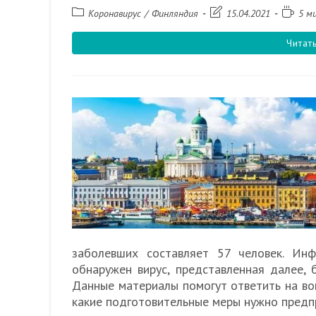
Рубрика
Запись
Время
Коронавирус
/
Финляндия
15.04.2021
5 м
записи:
изменена:
чтения:
Читат
заболевших составляет 57 человек. Ин
обнаружен вирус, представленная далее, 
Данные материалы помогут ответить на воп
какие подготовительные меры нужно предп