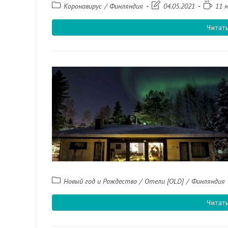
Рубрика
Запись
Время
Коронавирус
/
Финляндия
04.05.2021
11 
записи:
изменена:
чтения:
Читат
Рубрика
Новый год и Рождество
/
Отели [OLD]
/
Финляндия
записи:
Читат