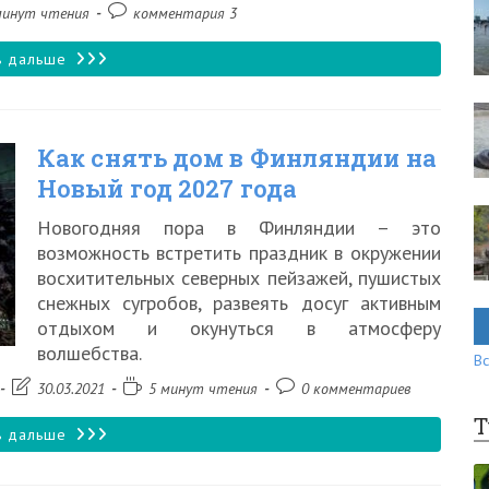
Комментарии
минут чтения
комментария 3
к
записи:
Есть
ь дальше
ли
коронавирус
Как снять дом в Финляндии на
в
Новый год 2027 года
Финляндии?
Новогодняя пора в Финляндии – это
Стоит
возможность встретить праздник в окружении
ли
восхитительных северных пейзажей, пушистых
снежных сугробов, развеять досуг активным
ехать
отдыхом и окунуться в атмосферу
в
волшебства.
Вс
страну
Запись
Время
Комментарии
30.03.2021
5 минут чтения
0 комментариев
туристам?
изменена:
чтения:
к
Т
записи:
Как
ь дальше
снять