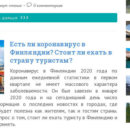
Комментарии
инут чтения
0 комментариев
к
записи:
Когда
ь дальше
откроют
Финляндию
Есть ли коронавирус в
для
Финляндии? Стоит ли ехать в
российких
страну туристам?
туристов
Коронавирус в Финляндии 2020 года по
2020?
данным ежедневной статистики в первом
квартале не имеет массового характера
заболеваемости. Он был завезен в январе
2020 года и на сегодняшний день число
формация о последних новостях в городах, где
будет полезна как жителям, так и гостям страны.
рос о том, стоит ли ехать туристу в Финляндию и
ринять.