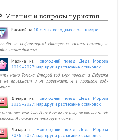
Мнения и вопросы туристов
Василий
на
10 самых холодных стран в мире
пасибо за информацию! Интересно узнать некоторые
юбопытные факты!
Марина
на
Новогодний поезд Деда Мороза
2026–2027: маршрут и расписание остановок
ять мимо Томска. Второй год внук просит, а Дедушка
се не приезжает и не приезжает. А в прошлом году
бещал…
Динара
на
Новогодний поезд Деда Мороза
2026–2027: маршрут и расписание остановок
 он на нем уже был. А на Кавказ ни разу не видела чтоб
иезжал. И похоже не планирует даже.…
Динара
на
Новогодний поезд Деда Мороза
2026–2027: маршрут и расписание остановок