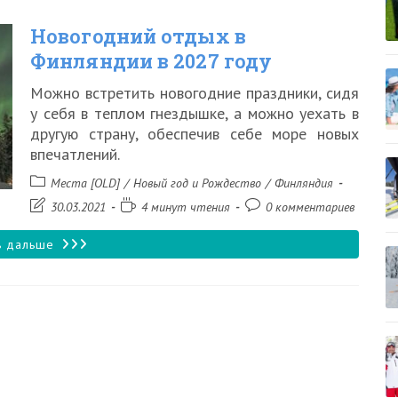
дом
Новогодний отдых в
в
Финляндии в 2027 году
Финляндии
Можно встретить новогодние праздники, сидя
на
у себя в теплом гнездышке, а можно уехать в
Новый
другую страну, обеспечив себе море новых
впечатлений.
год
Рубрика
2027
Места [OLD]
/
Новый год и Рождество
/
Финляндия
записи:
Запись
Время
Комментарии
30.03.2021
4 минут чтения
0 комментариев
года
изменена:
чтения:
к
записи:
Новогодний
ь дальше
отдых
в
Финляндии
в
2027