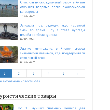
Очистили пляжи: купальный сезон в Анапе
открылся впервые после экологической
катастрофы
13.06.2026
Заползла под одежду: укус ядовитой
змеи во время шоу в отеле Хургады
привёл к гибели туриста
07.06.2026
Здание уничтожено: в Японии сгорел
знаменитый павильон, где поддерживали
священный огонь
03.06.2026
1
2
3
4
5
›
е актуальные новости =>>>
уристические товары
Топ 15 лучших спальных мешков для