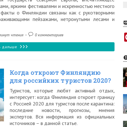
ами, яркими фестивалями и искренностью местного
 факты о Финляндии связаны как с рукотворными
ораживающими пейзажами, нетронутыми лесами и
Комментарии
минут чтения
0 комментариев
:
к
записи:
50
ь дальше
самых
интересных
Когда откроют Финляндию
фактов
для российких туристов 2020?
о
Туристов, которые любят активный отдых,
Финляндии,
интересует: когда Финляндия откроет границу
которые
с Россией 2020 для туристов после карантина:
последние новости, прогнозы, мнения
удивят
экспертов. Вся информация из официальных
туристов
источников – в данной статье.