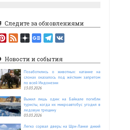
Следите за обновлениями
Pi
F
nt
e
er
e
Новости и события
es
d
t
Позаботились о животных: катание на
слонах оказалось под жёстким запретом
по всей Индонезии
13.03.2026
Выжил лишь один: на Байкале погибли
туристы, когда их микроавтобус угодил в
ледовую трещину
03.03.2026
Легко сорвал дверь: на Шри-Ланке дикий