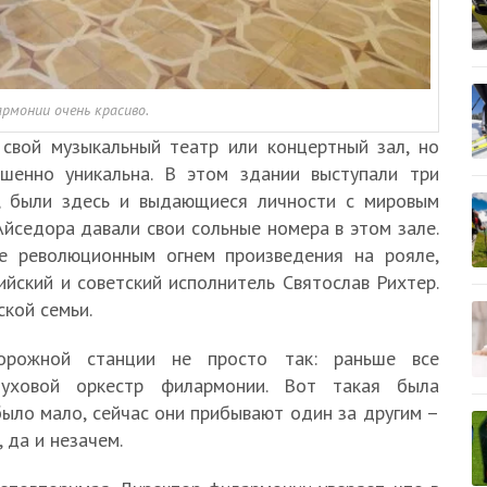
рмонии очень красиво.
свой музыкальный театр или концертный зал, но
шенно уникальна. В этом здании выступали три
и, были здесь и выдающиеся личности с мировым
Айседора давали свои сольные номера в этом зале.
ые революционным огнем произведения на рояле,
йский и советский исполнитель Святослав Рихтер.
кой семьи.
орожной станции не просто так: раньше все
уховой оркестр филармонии. Вот такая была
было мало, сейчас они прибывают один за другим –
 да и незачем.