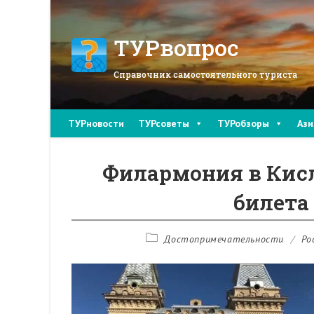
Перейти
к
содержимому
ТУРвопрос
Справочник самостоятельного туриста
ТУРновости
ТУРсоветы
ТУРобзоры
Ази
Филармония в Кисл
билета 
Рубрика
Достопримечательности
/
Ро
записи: