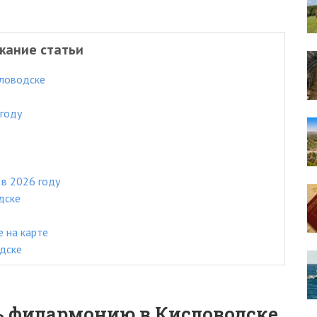
жание статьи
ловодске
году
в 2026 году
дске
 на карте
дске
ь филармонию в Кисловодске