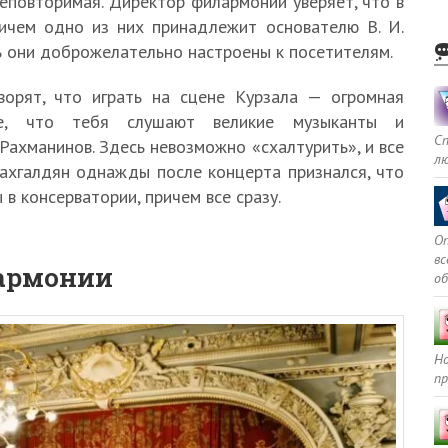
неповторимая. Директор филармонии уверяет, что в
ричем одно из них принадлежит основателю В. И.
дь они доброжелательно настроены к посетителям.
ворят, что играть на сцене Курзала — огромная
ние, что тебя слушают великие музыканты и
С
Рахманинов. Здесь невозможно «схалтурить», и все
л
ахгалдян однажды после концерта признался, что
 в консерватории, причем все сразу.
Оп
в
лармонии
о
Но
пр