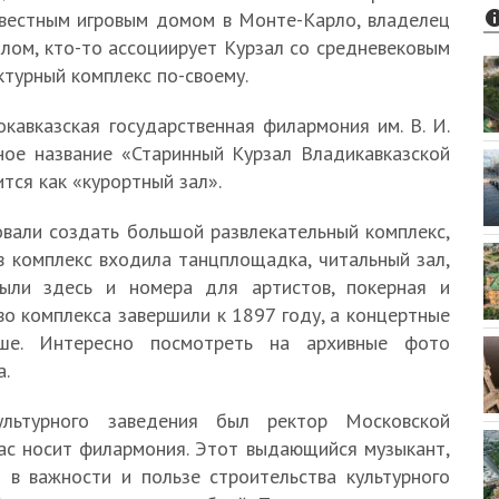
известным игровым домом в Монте-Карло, владелец
лом, кто-то ассоциирует Курзал со средневековым
турный комплекс по-своему.
кавказская государственная филармония им. В. И.
ное название «Старинный Курзал Владикавказской
тся как «курортный зал».
овали создать большой развлекательный комплекс,
в комплекс входила танцплощадка, читальный зал,
Были здесь и номера для артистов, покерная и
о комплекса завершили к 1897 году, а концертные
ше. Интересно посмотреть на архивные фото
а.
ультурного заведения был ректор Московской
час носит филармония. Этот выдающийся музыкант,
 в важности и пользе строительства культурного