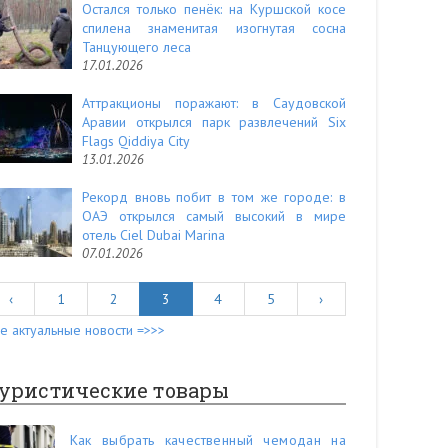
Остался только пенёк: на Куршской косе
спилена знаменитая изогнутая сосна
Танцующего леса
17.01.2026
Аттракционы поражают: в Саудовской
Аравии открылся парк развлечений Six
Flags Qiddiya City
13.01.2026
Рекорд вновь побит в том же городе: в
ОАЭ открылся самый высокий в мире
отель Ciel Dubai Marina
07.01.2026
‹
1
2
3
4
5
›
е актуальные новости =>>>
уристические товары
Как выбрать качественный чемодан на