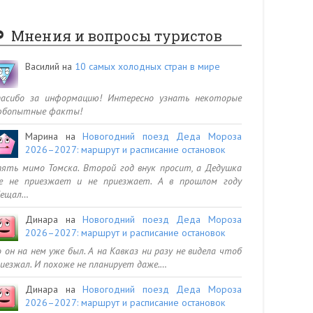
Мнения и вопросы туристов
Василий
на
10 самых холодных стран в мире
пасибо за информацию! Интересно узнать некоторые
юбопытные факты!
Марина
на
Новогодний поезд Деда Мороза
2026–2027: маршрут и расписание остановок
ять мимо Томска. Второй год внук просит, а Дедушка
се не приезжает и не приезжает. А в прошлом году
бещал…
Динара
на
Новогодний поезд Деда Мороза
2026–2027: маршрут и расписание остановок
 он на нем уже был. А на Кавказ ни разу не видела чтоб
иезжал. И похоже не планирует даже.…
Динара
на
Новогодний поезд Деда Мороза
2026–2027: маршрут и расписание остановок