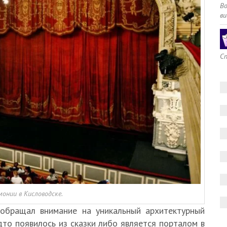
В
ви
Сп
онии в Кисловодске.
 обращал внимание на уникальный архитектурный
то появилось из сказки либо является порталом в