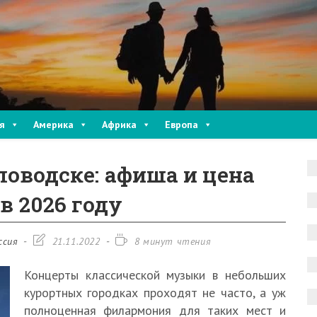
я
Америка
Африка
Европа
оводске: афиша и цена
в 2026 году
Запись
Время
ссия
21.11.2022
8 минут чтения
изменена:
чтения:
Концерты классической музыки в небольших
курортных городках проходят не часто, а уж
полноценная филармония для таких мест и