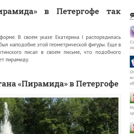
рамида» в Петергофе так
форме. В своем указе Екатерина I распорядилась
С
был наподобие этой геометрической фигуры. Еще в
л
штинского писал в своем письме, что подобного
ет пирамиду.
Оп
в
тана «Пирамида» в Петергофе
о
Но
пр