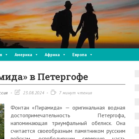
я
Америка
Африка
Европа
мида» в Петергофе
Запись
Время
ссия
23.08.2024
7 минут чтения
изменена:
чтения:
Фонтан «Пирамида» — оригинальная водная
достопримечательность Петергофа,
напоминающая триумфальный обелиск. Она
считается своеобразным памятником русским
войскам, освободившим северную часть