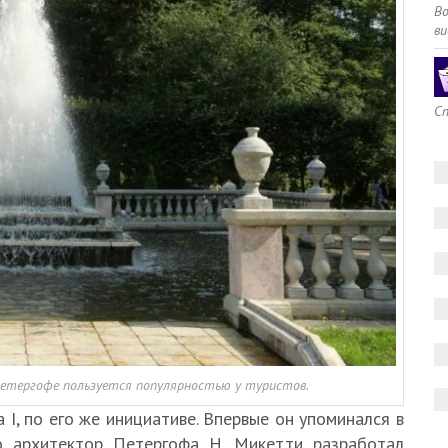
В
ви
Сп
Петергофе пользуется популярностью у туристов.
I, по его же инициативе. Впервые он упоминался в
о архитектор Петергофа Н. Микетти разработал