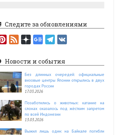
Следите за обновлениями
Pi
F
nt
e
er
e
Новости и события
es
d
t
Без длинных очередей: официальные
визовые центры Японии открылись в двух
городах России
17.03.2026
Позаботились о животных: катание на
слонах оказалось под жёстким запретом
по всей Индонезии
13.03.2026
Выжил лишь один: на Байкале погибли