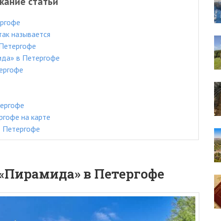
жание статьи
ергофе
ак называется
 Петергофе
ида» в Петергофе
ергофе
ергофе
ргофе на карте
в Петергофе
«Пирамида» в Петергофе