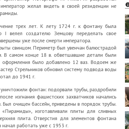
 император желал видеть в своей резиденции не
ирамиды.
чение трех лет. К лету 1724 г. к фонтану была
р I велел создателю Земцову переделать свое
авершены уже после смерти императора.
рыты свинцом. Периметр был увенчан балюстрадой
и. В самом конце 18 в. обветшавшие детали были
о оформления было добавлено 12 ваз. Водоем же
 мастер Стрельников обновил систему подвода воды
отал до 1941 г.
 уничтожили фонтан: подорвали трубы, раздробили
 после изгнания фашистских захватчиков начались
. Был очищен бассейн, приведены в порядок трубы.
 «Пирамиды», изготавливали плиты для сливных
верхняя плита. Отверстия для элементов фонтана
 начал работать уже с 1953 г.