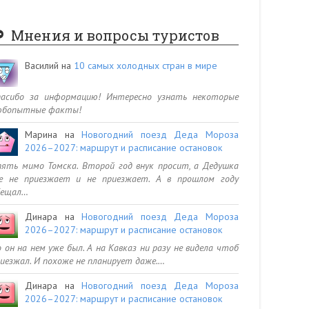
Мнения и вопросы туристов
Василий
на
10 самых холодных стран в мире
пасибо за информацию! Интересно узнать некоторые
юбопытные факты!
Марина
на
Новогодний поезд Деда Мороза
2026–2027: маршрут и расписание остановок
ять мимо Томска. Второй год внук просит, а Дедушка
се не приезжает и не приезжает. А в прошлом году
бещал…
Динара
на
Новогодний поезд Деда Мороза
2026–2027: маршрут и расписание остановок
 он на нем уже был. А на Кавказ ни разу не видела чтоб
иезжал. И похоже не планирует даже.…
Динара
на
Новогодний поезд Деда Мороза
2026–2027: маршрут и расписание остановок