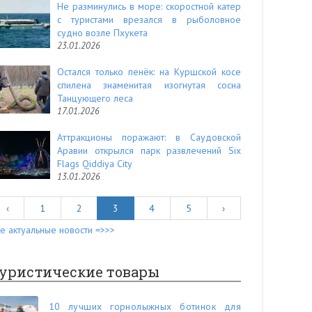
Не разминулись в море: скоростной катер
с туристами врезался в рыболовное
судно возле Пхукета
23.01.2026
Остался только пенёк: на Куршской косе
спилена знаменитая изогнутая сосна
Танцующего леса
17.01.2026
Аттракционы поражают: в Саудовской
Аравии открылся парк развлечений Six
Flags Qiddiya City
13.01.2026
‹
1
2
3
4
5
›
е актуальные новости =>>>
уристические товары
10 лучших горнолыжных ботинок для