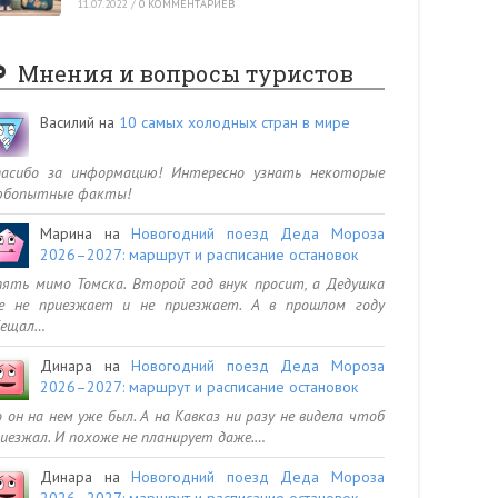
11.07.2022
/
0 КОММЕНТАРИЕВ
Мнения и вопросы туристов
Василий
на
10 самых холодных стран в мире
пасибо за информацию! Интересно узнать некоторые
юбопытные факты!
Марина
на
Новогодний поезд Деда Мороза
2026–2027: маршрут и расписание остановок
ять мимо Томска. Второй год внук просит, а Дедушка
се не приезжает и не приезжает. А в прошлом году
бещал…
Динара
на
Новогодний поезд Деда Мороза
2026–2027: маршрут и расписание остановок
 он на нем уже был. А на Кавказ ни разу не видела чтоб
иезжал. И похоже не планирует даже.…
Динара
на
Новогодний поезд Деда Мороза
2026–2027: маршрут и расписание остановок