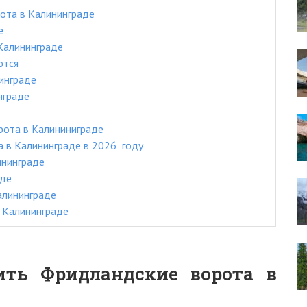
ота в Калининграде
е
Калининграде
ются
инграде
нграде
рота в Калининиграде
 в Калининграде в 2026 году
ининграде
аде
алининграде
 Калининграде
ить Фридландские ворота в