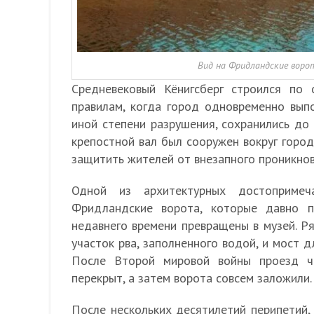
Вид на Фридландские ворот
Средневековый Кёнигсберг строился по
правилам, когда город одновременно выпо
иной степени разрушения, сохранились до
крепостной вал был сооружен вокруг город
защитить жителей от внезапного проникнов
Одной из архитектурных достопримеча
Фридландские ворота, которые давно п
недавнего времени превращены в музей. 
участок рва, заполненного водой, и мост д
После Второй мировой войны проезд ч
перекрыт, а затем ворота совсем заложили.
После нескольких десятилетий перипетий,