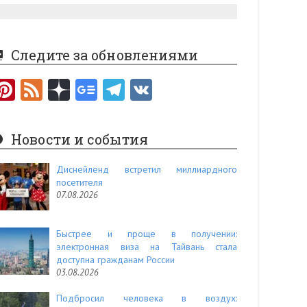
Следите за обновлениями
Pi
F
nt
e
er
e
Новости и события
es
d
t
Диснейленд встретил миллиардного
посетителя
07.08.2026
Быстрее и проще в получении:
электронная виза на Тайвань стала
доступна гражданам России
03.08.2026
Подбросил человека в воздух: