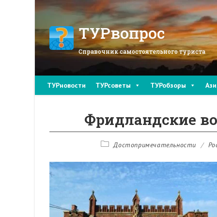
Перейти
к
содержимому
ТУРвопрос
Справочник самостоятельного туриста
ТУРновости
ТУРсоветы
ТУРобзоры
Ази
Фридландские во
Рубрика
Достопримечательности
/
Ро
записи: