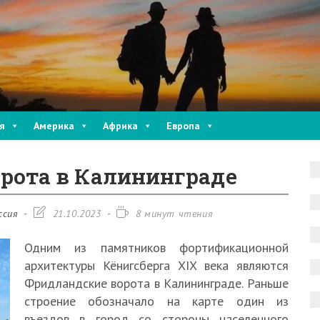
я
Америка
Африка
Европа
рота в Калининграде
Запись
Время
ссия
21.10.2023
8 минут чтения
изменена:
чтения:
Одним из памятников фортификационной
архитектуры Кёнигсберга XIX века являются
Фридландские ворота в Калининграде. Раньше
строение обозначало на карте один из
въездов в город со стороны населенного