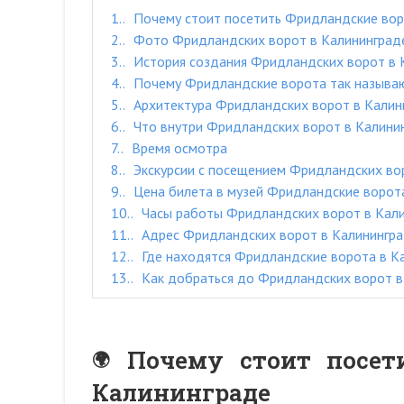
1.
Почему стоит посетить Фридландские вор
2.
Фото Фридландских ворот в Калининград
3.
История создания Фридландских ворот в 
4.
Почему Фридландские ворота так называ
5.
Архитектура Фридландских ворот в Калин
6.
Что внутри Фридландских ворот в Калини
7.
Время осмотра
8.
Экскурсии с посещением Фридландских во
9.
Цена билета в музей Фридландские ворота
10.
Часы работы Фридландских ворот в Кал
11.
Адрес Фридландских ворот в Калинингр
12.
Где находятся Фридландские ворота в К
13.
Как добраться до Фридландских ворот в
Почему стоит посет
Калининграде