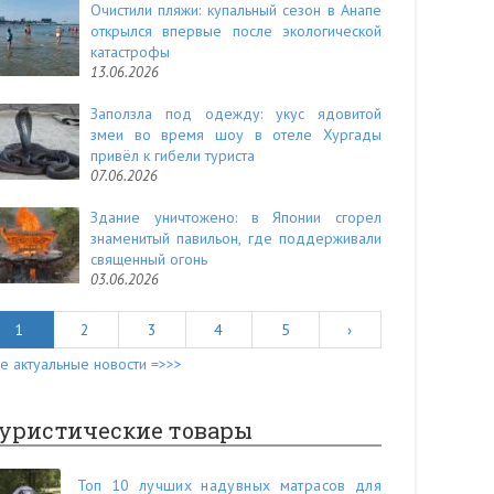
Очистили пляжи: купальный сезон в Анапе
открылся впервые после экологической
катастрофы
13.06.2026
Заползла под одежду: укус ядовитой
змеи во время шоу в отеле Хургады
привёл к гибели туриста
07.06.2026
Здание уничтожено: в Японии сгорел
знаменитый павильон, где поддерживали
священный огонь
03.06.2026
1
2
3
4
5
›
е актуальные новости =>>>
уристические товары
Топ 10 лучших надувных матрасов для