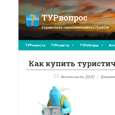
Перейти
к
содержимому
ТУРвопрос
Справочник самостоятельного туриста
ТУРновости
ТУРсоветы
ТУРобзоры
Ази
Как купить туристи
Рубрика
Безопасность [OLD]
/
Докуме
записи: