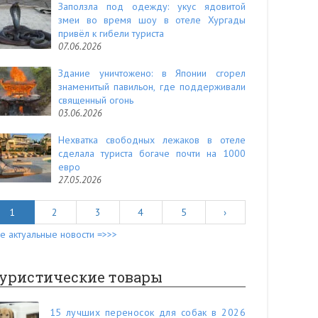
Заползла под одежду: укус ядовитой
змеи во время шоу в отеле Хургады
привёл к гибели туриста
07.06.2026
Здание уничтожено: в Японии сгорел
знаменитый павильон, где поддерживали
священный огонь
03.06.2026
Нехватка свободных лежаков в отеле
сделала туриста богаче почти на 1000
евро
27.05.2026
1
2
3
4
5
›
е актуальные новости =>>>
уристические товары
15 лучших переносок для собак в 2026