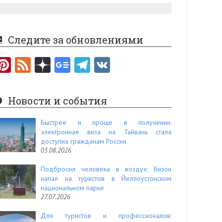
Следите за обновлениями
Pi
F
nt
e
er
e
Новости и события
es
d
t
Быстрее и проще в получении:
электронная виза на Тайвань стала
доступна гражданам России
03.08.2026
Подбросил человека в воздух: бизон
напал на туристов в Йеллоустонском
национальном парке
27.07.2026
Для туристов и профессионалов: