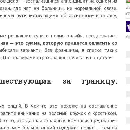
гое дело — воспалившийся аппендицит на одном из
зии, где нет ни больницы, ни нормальной связи.
В
ви
енным путешествующими об ассистансе в стране,
ые решивших купить полис онлайн, предполагает
Сп
за — это сумма, которую придется оплатить со
ыбирать варианты без франшизы, в списке таких
df с правилами страхования, почитать на досуге.
ешествующих за границу:
ых опций. В чем-то это похоже на составление
ратите внимание на зеленый кружок с крестиком,
Это то, что данная страховая компания предлагает
авило, чем больше опций содержит полис — тем он