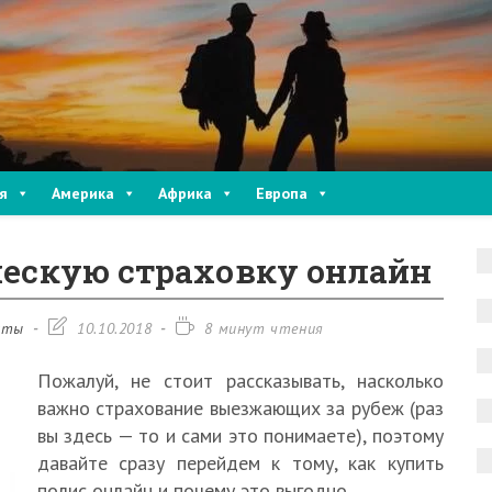
я
Америка
Африка
Европа
ческую страховку онлайн
Запись
Время
нты
10.10.2018
8 минут чтения
изменена:
чтения:
Пожалуй, не стоит рассказывать, насколько
важно страхование выезжающих за рубеж (раз
вы здесь — то и сами это понимаете), поэтому
давайте сразу перейдем к тому, как купить
полис онлайн и почему это выгодно.