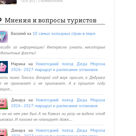
14.03.2022
/
1 КОММЕНТАРИЙ
Мнения и вопросы туристов
Василий
на
10 самых холодных стран в мире
пасибо за информацию! Интересно узнать некоторые
юбопытные факты!
Марина
на
Новогодний поезд Деда Мороза
2026–2027: маршрут и расписание остановок
ять мимо Томска. Второй год внук просит, а Дедушка
се не приезжает и не приезжает. А в прошлом году
бещал…
Динара
на
Новогодний поезд Деда Мороза
2026–2027: маршрут и расписание остановок
 он на нем уже был. А на Кавказ ни разу не видела чтоб
иезжал. И похоже не планирует даже.…
Динара
на
Новогодний поезд Деда Мороза
2026–2027: маршрут и расписание остановок