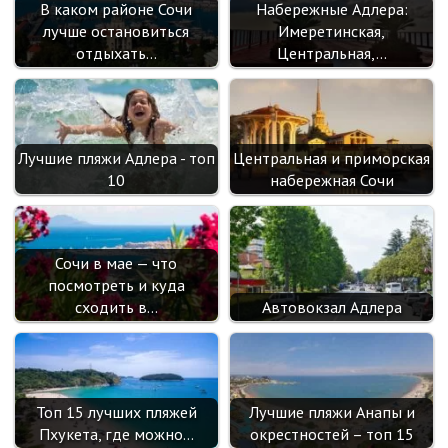
В каком районе Сочи
Набережные Адлера:
ik
лучше остановиться
Имеретинская,
i
отдыхать…
Центральная,…
Лучшие пляжи Адлера - топ
Центральная и приморская
10
набережная Сочи
Сочи в мае — что
посмотреть и куда
сходить в…
Автовокзал Адлера
Топ 15 лучших пляжей
Лучшие пляжи Анапы и
Пхукета, где можно…
окрестностей – топ 15