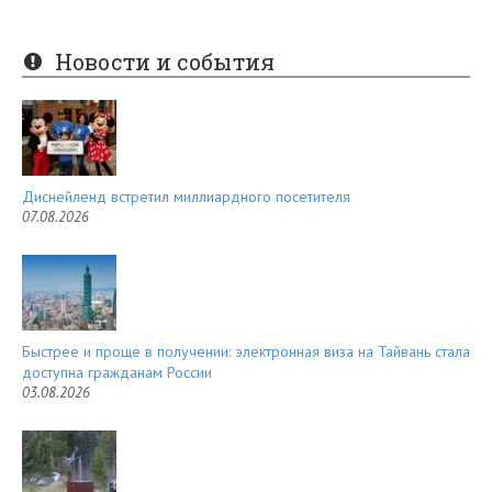
nt
e
er
e
Новости и события
es
d
t
Диснейленд встретил миллиардного посетителя
07.08.2026
Быстрее и проще в получении: электронная виза на Тайвань стала
доступна гражданам России
03.08.2026