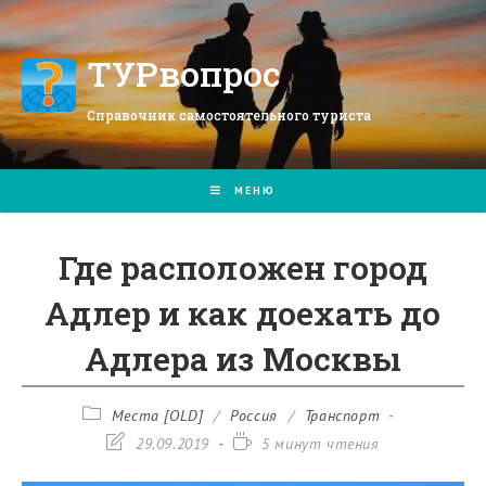
Перейти
к
содержимому
ТУРвопрос
Справочник самостоятельного туриста
МЕНЮ
Где расположен город
Адлер и как доехать до
Адлера из Москвы
Рубрика
Места [OLD]
/
Россия
/
Транспорт
записи:
Запись
Время
29.09.2019
5 минут чтения
изменена:
чтения: