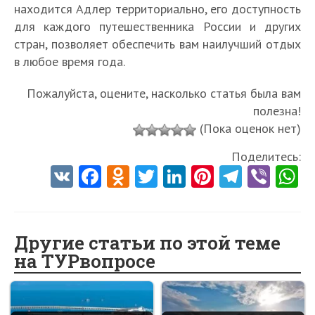
находится Адлер территориально, его доступность
для каждого путешественника России и других
стран, позволяет обеспечить вам наилучший отдых
в любое время года.
Пожалуйста, оцените, насколько статья была вам
полезна!
(Пока оценок нет)
Поделитесь:
V
Fa
O
T
Li
Pi
Te
Vi
K
ce
d
w
nk
nt
le
b
h
b
n
itt
e
er
gr
er
t
o
o
er
dI
es
a
Другие статьи по этой теме
на ТУРвопросе
o
kl
n
t
m
k
as
sn