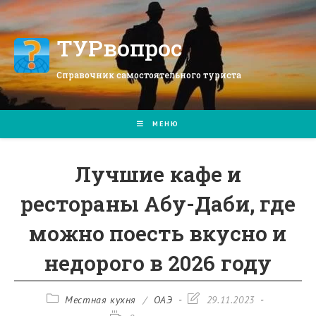
Перейти
к
содержимому
ТУРвопрос
Справочник самостоятельного туриста
МЕНЮ
Лучшие кафе и
рестораны Абу-Даби, где
можно поесть вкусно и
недорого в 2026 году
Рубрика
Запись
Местная кухня
/
ОАЭ
29.11.2023
записи:
изменена: