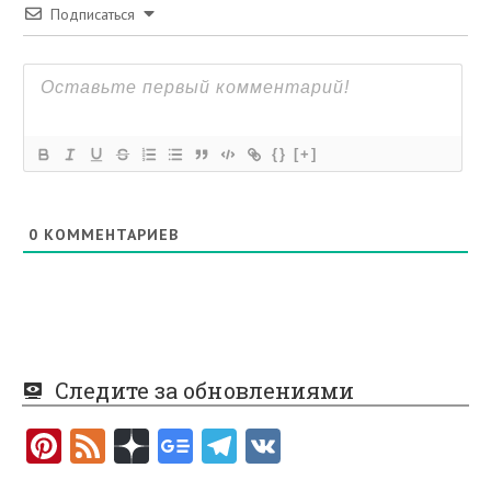
Подписаться
{}
[+]
0
КОММЕНТАРИЕВ
Следите за обновлениями
Pi
F
nt
e