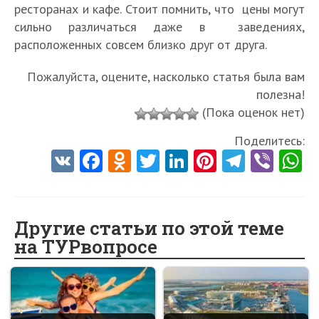
ресторанах и кафе. Стоит помнить, что цены могут
сильно различаться даже в заведениях,
расположенных совсем близко друг от друга.
Пожалуйста, оцените, насколько статья была вам
полезна!
(Пока оценок нет)
Поделитесь:
V
Fa
O
T
Li
Pi
Te
Vi
K
ce
d
w
nk
nt
le
b
h
b
n
itt
e
er
gr
er
t
o
o
er
dI
es
a
Другие статьи по этой теме
на ТУРвопросе
o
kl
n
t
m
k
as
sn