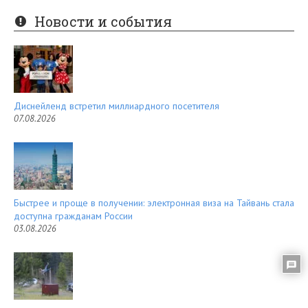
er
e
Новости и события
es
d
t
Диснейленд встретил миллиардного посетителя
07.08.2026
Быстрее и проще в получении: электронная виза на Тайвань стала
доступна гражданам России
03.08.2026