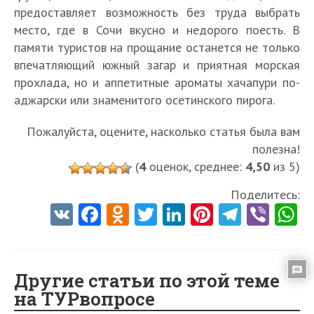
предоставляет возможность без труда выбрать
место, где в Сочи вкусно и недорого поесть. В
памяти туристов на прощание останется не только
впечатляющий южный загар и приятная морская
прохлада, но и аппетитные ароматы хачапури по-
аджарски или знаменитого осетинского пирога.
Пожалуйста, оцените, насколько статья была вам
полезна!
(
4
оценок, среднее:
4,50
из 5)
Поделитесь:
V
Fa
O
T
Li
Pi
Te
Vi
K
ce
d
w
nk
nt
le
b
h
b
n
itt
e
er
gr
er
t
o
o
er
dI
es
a
Другие статьи по этой теме
на ТУРвопросе
o
kl
n
t
m