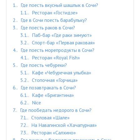
1.
Где поесть вкусный шашлык в Сочи?
1.1.
Ресторан «Гостидзе»
2.
Где в Сочи поесть барабульку?
3.
Где поесть раков в Сочи?
3.1.
Паб-бар «Где раки зимуют»
3.2.
Спорт-бар «Первая раковая»
4.
Где поесть морепродукты в Сочи?
4.1.
Ресторан «Royal Fish»
5.
Где поесть чебуреки?
5.1.
Кафе «Чебуречная улыбка»
5.2.
Стопочная «Горчица»
6.
Где позавтракать в Сочи?
6.1.
Кафе «Бригантина»
6.2.
Nice
7.
Где пообедать недорого в Сочи?
7.1.
Столовая «Шале»
7.2.
На Навагинской «Хачапурная»
7.3.
Ресторан «Салхино»