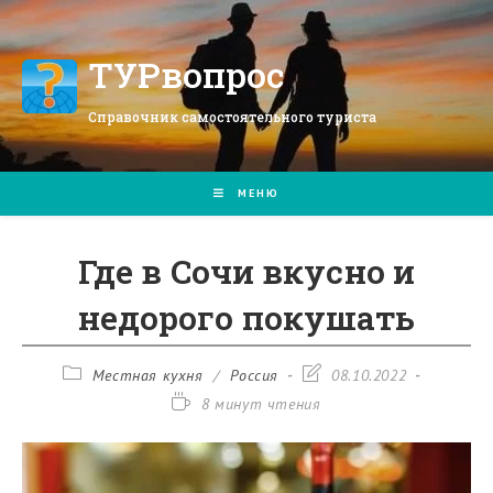
Перейти
к
содержимому
ТУРвопрос
Справочник самостоятельного туриста
МЕНЮ
Где в Сочи вкусно и
недорого покушать
Рубрика
Запись
Местная кухня
/
Россия
08.10.2022
записи:
изменена:
Время
8 минут чтения
чтения: