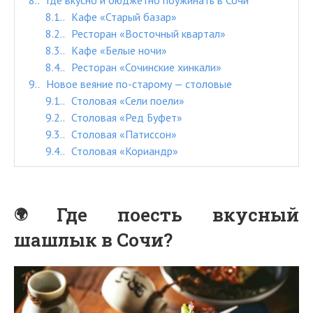
8.
Где вкусно и бюджетно поужинать в Сочи
8.1.
Кафе «Старый базар»
8.2.
Ресторан «Восточный квартал»
8.3.
Кафе «Белые ночи»
8.4.
Ресторан «Сочинские хинкали»
9.
Новое веяние по-старому — столовые
9.1.
Столовая «Сели поели»
9.2.
Столовая «Ред Буфет»
9.3.
Столовая «Патиссон»
9.4.
Столовая «Кориандр»
Где поесть вкусный
шашлык в Сочи?