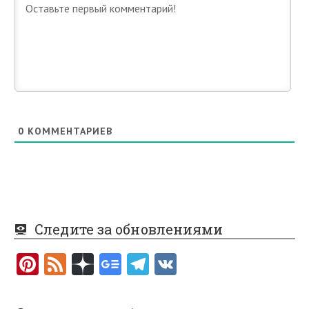
0
КОММЕНТАРИЕВ
Следите за обновлениями
Pi
F
nt
e
er
e