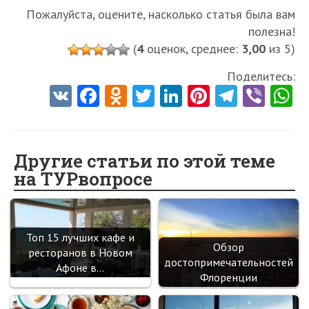
Пожалуйста, оцените, насколько статья была вам
полезна!
(
4
оценок, среднее:
3,00
из 5)
Поделитесь:
V
Fa
O
T
Li
Pi
Te
Vi
K
ce
d
w
nk
nt
le
b
h
b
n
itt
e
er
gr
er
t
o
o
er
dI
es
a
Другие статьи по этой теме
на ТУРвопросе
o
kl
n
t
m
k
as
sn
Топ 15 лучших кафе и
ik
Обзор
ресторанов в Новом
достопримечательностей
i
Афоне в…
Флоренции