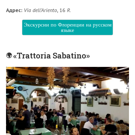
Адрес:
Via dell’Ariento
, 16
R
.
Экскурсии по Флоренции на русском
языке
«Trattoria Sabatino»