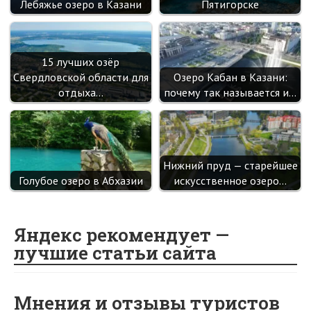
Лебяжье озеро в Казани
Пятигорске
15 лучших озёр
Свердловской области для
Озеро Кабан в Казани:
отдыха…
почему так называется и…
Нижний пруд — старейшее
Голубое озеро в Абхазии
искусственное озеро…
Яндекс рекомендует —
лучшие статьи сайта
Мнения и отзывы туристов