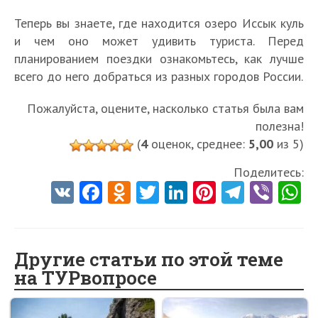
Теперь вы знаете, где находится озеро Иссык куль
и чем оно может удивить туриста. Перед
планированием поездки ознакомьтесь, как лучше
всего до него добраться из разных городов России.
Пожалуйста, оцените, насколько статья была вам
полезна!
(
4
оценок, среднее:
5,00
из 5)
Поделитесь:
V
Fa
O
T
Li
Pi
Te
Vi
K
ce
d
w
nk
nt
le
b
h
b
n
itt
e
er
gr
er
t
o
o
er
dI
es
a
Другие статьи по этой теме
на ТУРвопросе
o
kl
n
t
m
k
as