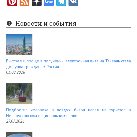
Pi
F
nt
e
er
e
Новости и события
es
d
t
Быстрее и проще в получении: электронная виза на Тайвань стала
доступна гражданам России
03.08.2026
Подбросил человека в воздух: бизон напал на туристов в
Йеллоустонском национальном парке
27.07.2026