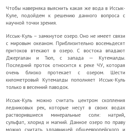
Чтобы наверняка выяснить какая же вода в Иссык-
Куле, подойдем к решению данного вопроса с
научной точки зрения.
Иссык-Куль – замкнутое озеро. Оно не имеет связи
с мировым океаном. Приблизительно восемьдесят
притоков втекают в озеро. С востока впадают
Джергалан и Тюп, с запада — Кутемалды.
Последний проток относится к реке ЧУ, которая
очень близко протекает с озером. Шести
километровый Кутемалды пополняет Иссык-Куль
только в весенний паводок.
Иссык-Куль можно считать центром скопления
ледниковых рек, которые несут в своих водах
растворившиеся минеральные соли: натрий,
сульфат, хлорид и магний. Данное озеро по праву
можно считать здравницей общеевропейского и