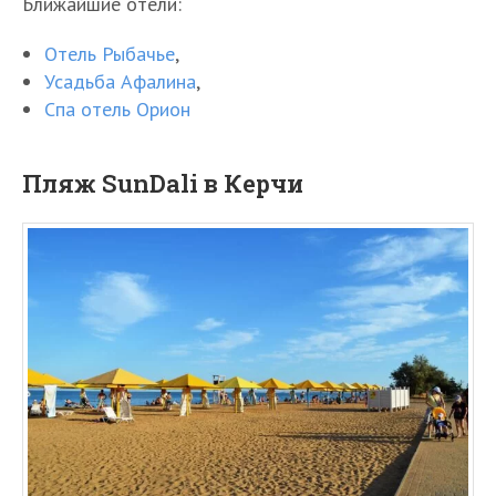
Ближайшие отели:
Отель Рыбачье
,
Усадьба Афалина
,
Спа отель Орион
Пляж SunDali в Керчи