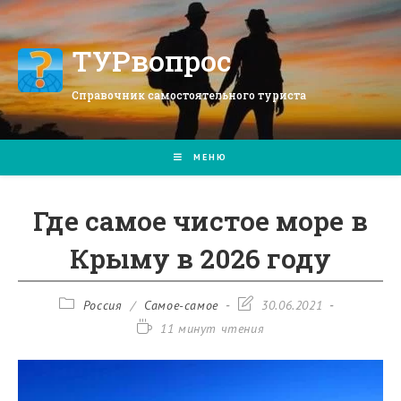
Перейти
к
содержимому
ТУРвопрос
Справочник самостоятельного туриста
МЕНЮ
Где самое чистое море в
Крыму в 2026 году
Рубрика
Запись
Россия
/
Самое-самое
30.06.2021
записи:
изменена:
Время
11 минут чтения
чтения: