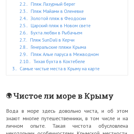
2.2.
Пляж Лазурный берег
2.3.
Пляж Майами в Оленевке
2.4.
Золотой пляж в Феодосии
2.5.
Царский пляж в Новом свете
2.6.
Бухта любви в Рыбачьем
2.7.
Пляж SunDali в Керчи
2.8.
Генеральские пляжи Крыма
2.9.
Пляж Алые паруса в Межводном
2.10.
Тихая бухта в Коктебеле
3.
Самые чистые места в Крыму на карте
Чистое ли море в Крыму
Вода в море здесь довольно чиста, и об этом
знают многие путешественники, в том числе и на
личном опыте. Такая чистота обусловлена
некоторыми особенностями Крымской местности.