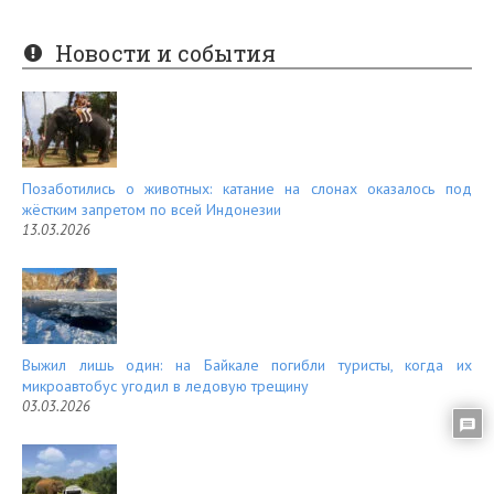
nt
e
er
e
Новости и события
es
d
t
Позаботились о животных: катание на слонах оказалось под
жёстким запретом по всей Индонезии
13.03.2026
Выжил лишь один: на Байкале погибли туристы, когда их
микроавтобус угодил в ледовую трещину
03.03.2026