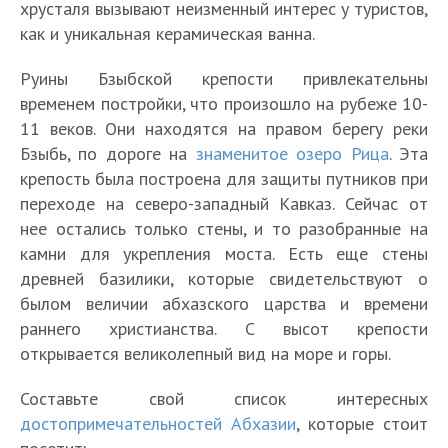
хрусталя вызывают неизменный интерес у туристов,
как и уникальная керамическая ванна.
Руины Бзыбской крепости привлекательны
временем постройки, что произошло на рубеже 10-
11 веков. Они находятся на правом берегу реки
Т
Т
о
Бзыбь, по дороге на
знаменитое озеро Рица
. Эта
О
о
п
А
крепость была построена для защиты путников при
К
ч
п
2
к
переходе на северо-западный Кавказ. Сейчас от
у
а
1
0
Г
К
т
д
нее остались только стены, и то разобранные на
м
П
0
г
д
а
у
а
ч
о
с
камни для укрепления моста. Есть еще стены
л
е
П
к
а
с
Т
и
с
а
древней базилики, которые свидетельствуют о
а
н
о
и
л
ъ
о
р
е
м
былом величии абхазского царства и времени
в
а
е
е
ь
е
п
а
л
ы
н
х
раннего христианства. С высот крепости
з
п
н
з
2
—
о
х
ы
о
д
р
ы
открывается великолепный вид на море и горы.
д
0
Л
л
к
б
х
д
к
а
е
и
д
у
у
Ц
о
д
я
а
з
п
Составьте свой список интересных
т
о
ч
ч
а
л
о
т
в
д
р
достопримечательностей Абхазии
, которые стоит
ь
с
ш
ш
н
ь
с
с
А
н
а
в
т
и
и