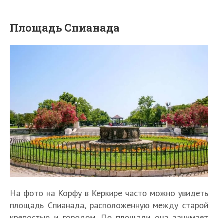
Площадь Спианада
На фото на Корфу в Керкире часто можно увидеть
площадь Спианада, расположенную между старой
крепостью и городом. По площади она занимает