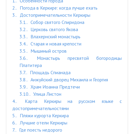
1.
Особенности города
2.
Погода в Керкире: когда лучше ехать
3.
Достопримечательности Керкиры
3.1.
Собор святого Спиридона
3.2.
Церковь святого Якова
3.3.
Влахернский монастырь
3.4.
Старая и новая крепости
3.5.
Мышиный остров
3.6.
Монастырь пресвятой богородицы
Платитера
3.7.
Площадь Спианада
3.8.
Анжуйский дворец Михаила и Георгия
3.9.
Храм Иоанна Предтечи
3.10.
Улица Листон
4.
Карта Керкиры на русском языке с
достопримечательностями
5.
Пляжи курорта Керкира
6.
Лучшие отели Керкиры
7.
Где поесть недорого