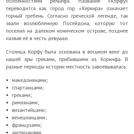
особенностями рельефа. Название «Корфу»
переводится как город гор. «Керкира» означает
горный гребень. Согласно греческой легенде, так
звали возлюбленную Посейдона, которую тот
поселил на далеком ионическом острове, позднее
назвав её в честь девушки.
Столица Корфу была основана в восьмом веке до
нашей эры греками, прибывшими из Коринфа. В
разные периоды истории местность завоевывалась:
македонянами;
спартанцами;
греками;
римлянами;
византийцами;
венецианцами;
французами;
англичанами.